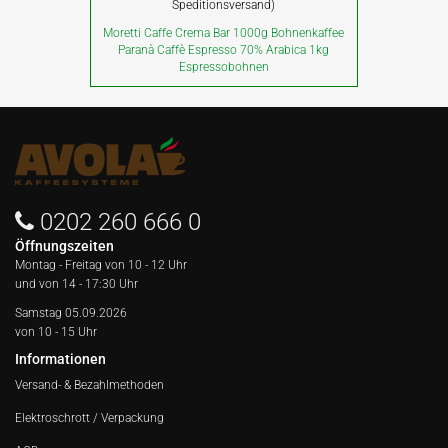
Speditionsversand)
Moretti Caffe Crema Bar 1000g Bohnenkaffee
Paranà Caffè Espresso 70% Arabica 1kg
Espressobohnen
0202 260 666 0
Öffnungszeiten
Montag - Freitag von
10 - 12 Uhr
und von 14 - 17:30 Uhr
Samstag 05.09.2026
von 10 - 15 Uhr
Informationen
Versand- & Bezahlmethoden
Elektroschrott / Verpackung