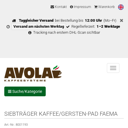
Kontakt
Impressum
Warenkorb
Taggleicher Versand
bei Bestellung bis
12:00 Uhr
(Mo–Fr)
Versand am nächsten Werktag
Regellieferzeit:
1–2 Werktage
Tracking nach erstem DHL-Scan sichtbar
Menu
Suche/Kategorie
SIEBTRÄGER KAFFEE/GERSTEN-PAD FAEMA
Art.-Nr.:
8001193