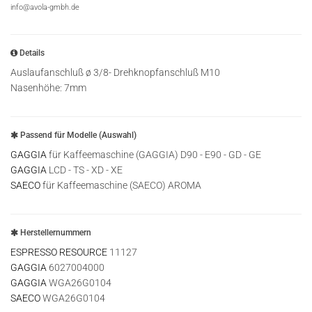
info@avola-gmbh.de
Details
Auslaufanschluß ø 3/8- Drehknopfanschluß M10
Nasenhöhe: 7mm
Passend für Modelle (Auswahl)
GAGGIA
für Kaffeemaschine (GAGGIA) D90 - E90 - GD - GE
GAGGIA
LCD - TS - XD - XE
SAECO
für Kaffeemaschine (SAECO) AROMA
Herstellernummern
ESPRESSO RESOURCE
11127
GAGGIA
6027004000
GAGGIA
WGA26G0104
SAECO
WGA26G0104