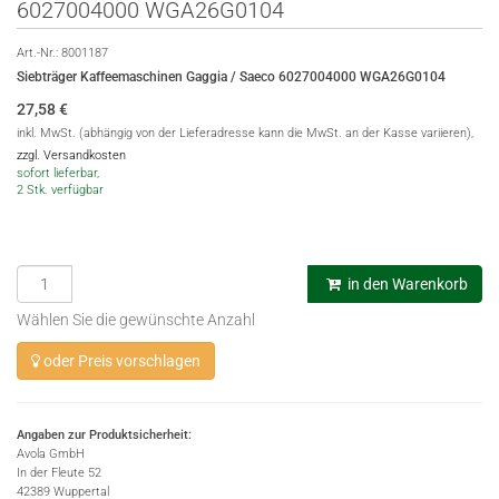
6027004000 WGA26G0104
Art.-Nr.:
8001187
Siebträger Kaffeemaschinen Gaggia / Saeco 6027004000 WGA26G0104
27,58
€
inkl. MwSt. (abhängig von der Lieferadresse kann die MwSt. an der Kasse variieren),
zzgl. Versandkosten
sofort lieferbar,
2 Stk. verfügbar
in den Warenkorb
Wählen Sie die gewünschte Anzahl
oder Preis vorschlagen
Angaben zur Produktsicherheit:
Avola GmbH
In der Fleute 52
42389 Wuppertal