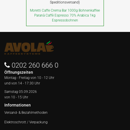
Speditionsversand)
Moretti Caffe Crema Bar 1000g Bohnenkaffee
Paranà Caffè Espresso 70% Arabica 1kg
Espressobohnen
0202 260 666 0
Öffnungszeiten
Montag - Freitag von
10 - 12 Uhr
und von 14 - 17:30 Uhr
Samstag 05.09.2026
von 10 - 15 Uhr
Informationen
Versand- & Bezahlmethoden
Elektroschrott / Verpackung