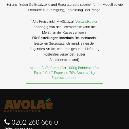
Bei uns finden Sie Ersatzteile und Reparatursets speziell für Ihr Modell sowie
Produkte zur Reinigung, Entkalkung und Pflege.
*
Alle Preise inkl. MwSt., zzgl.
Versandkosten
Abhängig von der Lieferadresse kann die
MwSt. an der Kasse variieren.
Für Bestellungen innerhalb Deutschlands:
Bestellen Sie zusätzlich mind. einen der
folgenden Artikel, wird Ihre gesamte Lieferung
kostenfrei versendet (außer
Speditionsversand)
Moretti Caffe Crema Bar 1000g Bohnenkaffee
Paranà Caffè Espresso 70% Arabica 1kg
Espressobohnen
0202 260 666 0