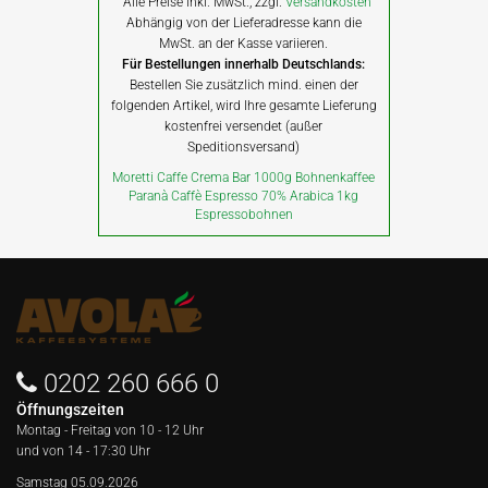
Alle Preise inkl. MwSt., zzgl.
Versandkosten
Abhängig von der Lieferadresse kann die
MwSt. an der Kasse variieren.
Für Bestellungen innerhalb Deutschlands:
Bestellen Sie zusätzlich mind. einen der
folgenden Artikel, wird Ihre gesamte Lieferung
kostenfrei versendet (außer
Speditionsversand)
Moretti Caffe Crema Bar 1000g Bohnenkaffee
Paranà Caffè Espresso 70% Arabica 1kg
Espressobohnen
0202 260 666 0
Öffnungszeiten
Montag - Freitag von
10 - 12 Uhr
und von 14 - 17:30 Uhr
Samstag 05.09.2026