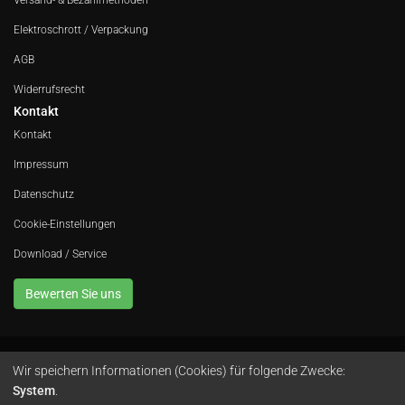
Versand- & Bezahlmethoden
Elektroschrott / Verpackung
AGB
Widerrufsrecht
Kontakt
Kontakt
Impressum
Datenschutz
Cookie-Einstellungen
Download / Service
Bewerten Sie uns
Wir speichern Informationen (Cookies) für folgende Zwecke:
Avola GmbH • In der Fleute 52 • 42389 Wuppertal • Telefon
0202 260 666 0
•
System
.
Instagram