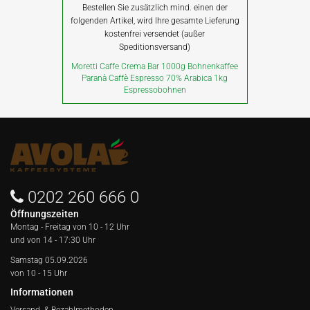
Bestellen Sie zusätzlich mind. einen der
folgenden Artikel, wird Ihre gesamte Lieferung
kostenfrei versendet (außer
Speditionsversand)
Moretti Caffe Crema Bar 1000g Bohnenkaffee
Paranà Caffè Espresso 70% Arabica 1kg
Espressobohnen
0202 260 666 0
Öffnungszeiten
Montag - Freitag von
10 - 12 Uhr
und von 14 - 17:30 Uhr
Samstag 05.09.2026
von 10 - 15 Uhr
Informationen