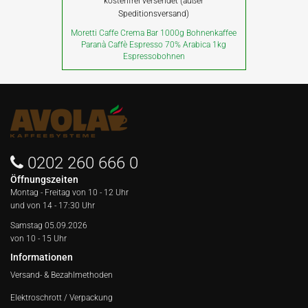
kostenfrei versendet (außer
Speditionsversand)
Moretti Caffe Crema Bar 1000g Bohnenkaffee
Paranà Caffè Espresso 70% Arabica 1kg
Espressobohnen
0202 260 666 0
Öffnungszeiten
Montag - Freitag von
10 - 12 Uhr
und von 14 - 17:30 Uhr
Samstag 05.09.2026
von 10 - 15 Uhr
Informationen
Versand- & Bezahlmethoden
Elektroschrott / Verpackung