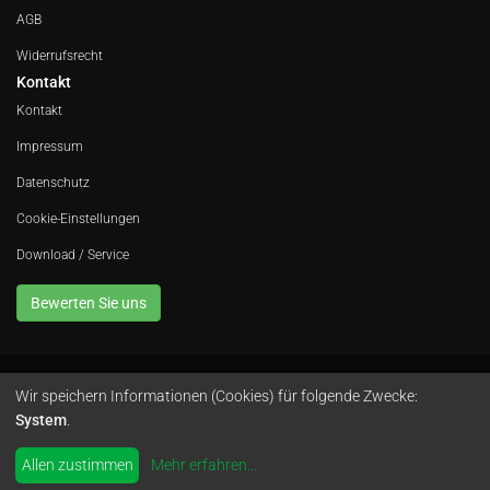
AGB
Widerrufsrecht
Kontakt
Kontakt
Impressum
Datenschutz
Cookie-Einstellungen
Download / Service
Bewerten Sie uns
Wir speichern Informationen (Cookies) für folgende Zwecke:
Avola GmbH • In der Fleute 52 • 42389 Wuppertal • Telefon
0202 260 666 0
•
System
.
Instagram
by
colimori webentwicklung
Allen zustimmen
Mehr erfahren
...