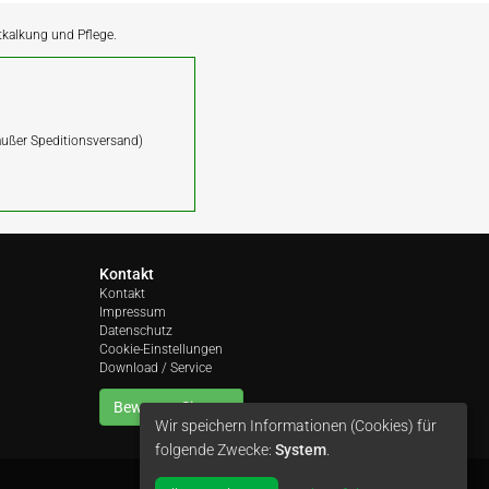
ntkalkung und Pflege.
(außer Speditionsversand)
Kontakt
Kontakt
Impressum
Datenschutz
Cookie-Einstellungen
Download / Service
Bewerten Sie uns
Wir speichern Informationen (Cookies) für
folgende Zwecke:
System
.