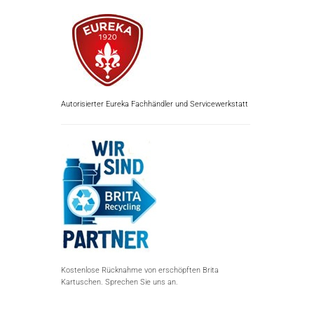
Autorisierter Eureka Fachhändler und Servicewerkstatt
Kostenlose Rücknahme von erschöpften Brita
Kartuschen. Sprechen Sie uns an.