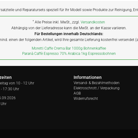
rsatzteile und Reparatursets speziell für Ihr Modell sowie Produkte zur Reinigung, E
*
Alle Preise inkl. MwSt., zzgl.
Versandkosten
Abhängig von der Lieferadresse kann die MwSt. an der Kasse variieren.
Für Bestellungen innerhalb Deutschlands:
 mind. einen der folgenden Artikel, wird Ihre gesamte Lieferung kostenfrei versendet 
Moretti Caffe Crema Bar 1000g Bohnenkaffee
Paranà Caffè Espresso 70% Arabica 1kg Espressobohnen
zeiten
Informationen
Versand- & Bezahlmethoden
reitag von
10 - 12 Uhr
Elektroschrott / Verpackung
 - 17:30 Uhr
AGB
5.09.2026
Widerrufsrecht
 Uhr