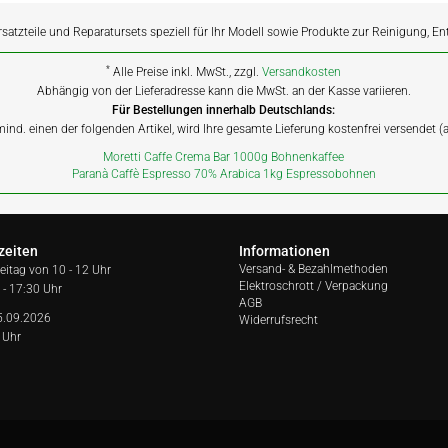
rsatzteile und Reparatursets speziell für Ihr Modell sowie Produkte zur Reinigung, E
*
Alle Preise inkl. MwSt., zzgl.
Versandkosten
Abhängig von der Lieferadresse kann die MwSt. an der Kasse variieren.
Für Bestellungen innerhalb Deutschlands:
 mind. einen der folgenden Artikel, wird Ihre gesamte Lieferung kostenfrei versendet 
Moretti Caffe Crema Bar 1000g Bohnenkaffee
Paranà Caffè Espresso 70% Arabica 1kg Espressobohnen
zeiten
Informationen
Versand- & Bezahlmethoden
reitag von
10 - 12 Uhr
Elektroschrott / Verpackung
 - 17:30 Uhr
AGB
5.09.2026
Widerrufsrecht
 Uhr