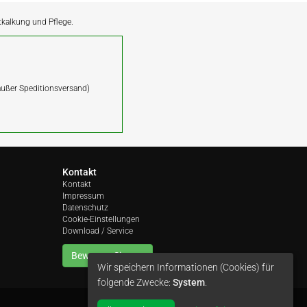
ntkalkung und Pflege.
(außer Speditionsversand)
Kontakt
Kontakt
Impressum
Datenschutz
Cookie-Einstellungen
Download / Service
Bewerten Sie uns
Wir speichern Informationen (Cookies) für
folgende Zwecke:
System
.