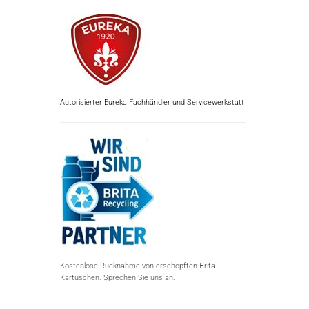
Autorisierter Eureka Fachhändler und Servicewerkstatt
Kostenlose Rücknahme von erschöpften Brita
Kartuschen. Sprechen Sie uns an.