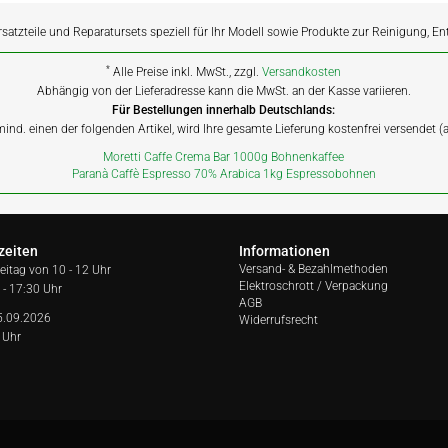
rsatzteile und Reparatursets speziell für Ihr Modell sowie Produkte zur Reinigung, E
*
Alle Preise inkl. MwSt., zzgl.
Versandkosten
Abhängig von der Lieferadresse kann die MwSt. an der Kasse variieren.
Für Bestellungen innerhalb Deutschlands:
 mind. einen der folgenden Artikel, wird Ihre gesamte Lieferung kostenfrei versendet 
Moretti Caffe Crema Bar 1000g Bohnenkaffee
Paranà Caffè Espresso 70% Arabica 1kg Espressobohnen
zeiten
Informationen
Versand- & Bezahlmethoden
reitag von
10 - 12 Uhr
Elektroschrott / Verpackung
 - 17:30 Uhr
AGB
5.09.2026
Widerrufsrecht
 Uhr