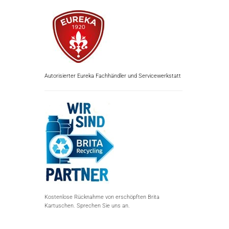
Autorisierter Eureka Fachhändler und Servicewerkstatt
Kostenlose Rücknahme von erschöpften Brita
Kartuschen. Sprechen Sie uns an.