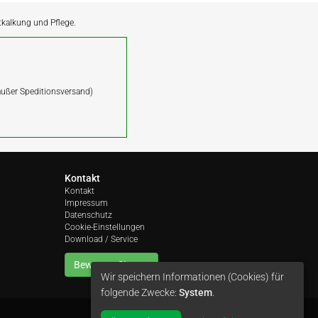
ntkalkung und Pflege.
(außer Speditionsversand)
Kontakt
Kontakt
Impressum
Datenschutz
Cookie-Einstellungen
Download / Service
Bewerten Sie uns
Wir speichern Informationen (Cookies) für
folgende Zwecke:
System
.