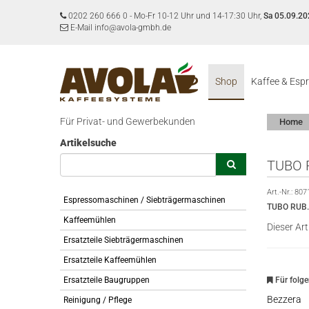
0202 260 666 0
-
Mo-Fr 10-12 Uhr und 14-17:30 Uhr,
Sa 05.09.20
E-Mail info@avola-gmbh.de
Shop
Kaffee & Esp
Für Privat- und Gewerbekunden
Home
Artikelsuche
TUBO 
Art.-Nr.:
807
Espressomaschinen / Siebträgermaschinen
TUBO RUB
Kaffeemühlen
Dieser Art
Ersatzteile Siebträgermaschinen
Ersatzteile Kaffeemühlen
Ersatzteile Baugruppen
Für folg
Bezzera
Reinigung / Pflege