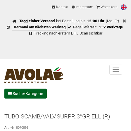
Kontakt
Impressum
Warenkorb
Taggleicher Versand
bei Bestellung bis
12:00 Uhr
(Mo–Fr)
Versand am nächsten Werktag
Regellieferzeit:
1–2 Werktage
Tracking nach erstem DHL-Scan sichtbar
Menu
Suche/Kategorie
TUBO SCAMB/VALV.SURPR.3°GR ELL (R)
Art.-Nr.:
8070893