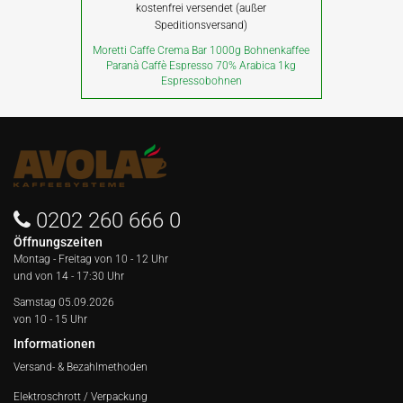
kostenfrei versendet (außer
Speditionsversand)
Moretti Caffe Crema Bar 1000g Bohnenkaffee
Paranà Caffè Espresso 70% Arabica 1kg
Espressobohnen
0202 260 666 0
Öffnungszeiten
Montag - Freitag von
10 - 12 Uhr
und von 14 - 17:30 Uhr
Samstag 05.09.2026
von 10 - 15 Uhr
Informationen
Versand- & Bezahlmethoden
Elektroschrott / Verpackung