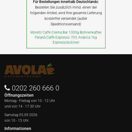
Für Bestellungen innerhalb Deutschlands:
Bestellen Sie zusätzlich mind. einen der
folgenden Artikel, wird Ihre gesamte Lieferung
kostenfrei versendet (außer
Speditionsversand)
Moretti Caffe Crema Bar 1000g Bohnenkaffee
Paranà Caffè Espresso 70% Arabica 1kg
Espressobohnen
0202 260 666 0
Öffnungszeiten
Montag - Freitag von
10 - 12 Uhr
und von 14 - 17:30 Uhr
Samstag 05.09.2026
von 10 - 15 Uhr
Informationen