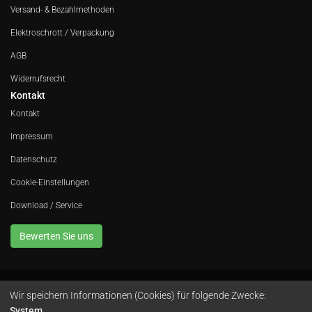
Versand- & Bezahlmethoden
Elektroschrott / Verpackung
AGB
Widerrufsrecht
Kontakt
Kontakt
Impressum
Datenschutz
Cookie-Einstellungen
Download / Service
Bewerten Sie uns
Wir speichern Informationen (Cookies) für folgende Zwecke:
Avola GmbH • In der Fleute 52 • 42389 Wuppertal • Telefon
0202 260 666 0
•
System
.