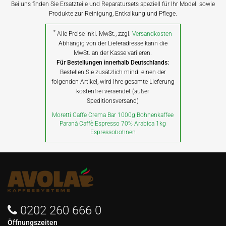
Bei uns finden Sie Ersatzteile und Reparatursets speziell für Ihr Modell sowie
Produkte zur Reinigung, Entkalkung und Pflege.
*
Alle Preise inkl. MwSt., zzgl.
Versandkosten
Abhängig von der Lieferadresse kann die
MwSt. an der Kasse variieren.
Für Bestellungen innerhalb Deutschlands:
Bestellen Sie zusätzlich mind. einen der
folgenden Artikel, wird Ihre gesamte Lieferung
kostenfrei versendet (außer
Speditionsversand)
Moretti Caffe Crema Bar 1000g Bohnenkaffee
Paranà Caffè Espresso 70% Arabica 1kg
Espressobohnen
0202 260 666 0
Öffnungszeiten