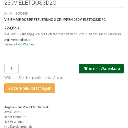
230V ELETDOS3D2G
Art.-Nr.:
8000208
VIBIEMME DOSIERSTEUERUNG 2 GRUPPEN 230V ELETDOS3D2G
224,66
€
inkl. MwSt. (abhängig von der Lieferadresse kann die MwSt. an der Kasse variieren),
zzgl. Versandkosten
Lieferzeit 4-6 Wochen..
in den Warenkorb
Wählen Sie die gewünschte Anzahl
oder Preis vorschlagen
Angaben zur Produktsicherheit:
Avola GmbH
In der Fleute 52
42389 Wuppertal
info@avola-gmbh.de