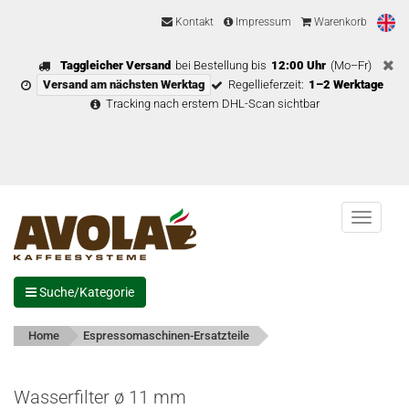
Kontakt
Impressum
Warenkorb
Taggleicher Versand
bei Bestellung bis
12:00 Uhr
(Mo–Fr)
Versand am nächsten Werktag
Regellieferzeit:
1–2 Werktage
Tracking nach erstem DHL-Scan sichtbar
Menu
Suche/Kategorie
Home
Espressomaschinen-Ersatzteile
Wasserfilter ø 11 mm