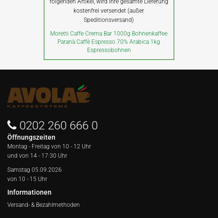
folgenden Artikel, wird Ihre gesamte Lieferung
kostenfrei versendet (außer
Speditionsversand)
Moretti Caffe Crema Bar 1000g Bohnenkaffee
Paranà Caffè Espresso 70% Arabica 1kg
Espressobohnen
0202 260 666 0
Öffnungszeiten
Montag - Freitag von
10 - 12 Uhr
und von 14 - 17:30 Uhr
Samstag 05.09.2026
von 10 - 15 Uhr
Informationen
Versand- & Bezahlmethoden