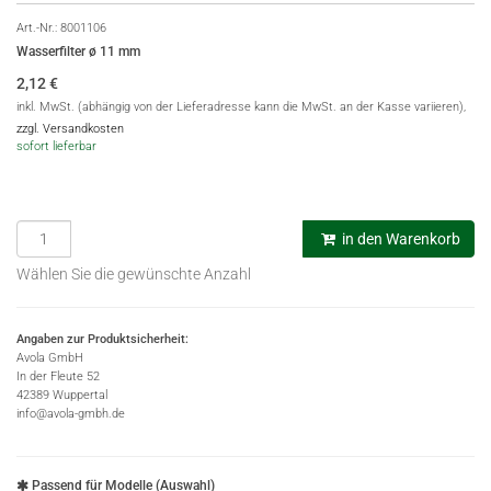
Art.-Nr.:
8001106
Wasserfilter ø 11 mm
2,12
€
inkl. MwSt. (abhängig von der Lieferadresse kann die MwSt. an der Kasse variieren),
zzgl. Versandkosten
sofort lieferbar
in den Warenkorb
Wählen Sie die gewünschte Anzahl
Angaben zur Produktsicherheit:
Avola GmbH
In der Fleute 52
42389 Wuppertal
info@avola-gmbh.de
Passend für Modelle (Auswahl)