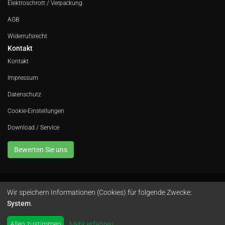
Elektroschrott / Verpackung
AGB
Widerrufsrecht
Kontakt
Kontakt
Impressum
Datenschutz
Cookie-Einstellungen
Download / Service
Bewerten Sie uns
Wir speichern Informationen (Cookies) für folgende Zwecke:
Avola GmbH • In der Fleute 52 • 42389 Wuppertal • Telefon
0202 260 666 0
•
System
.
Instagram
by
colimori webentwicklung
Allen zustimmen
Mehr erfahren
...