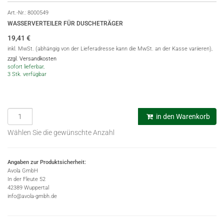
Art.-Nr.:
8000549
WASSERVERTEILER FÜR DUSCHETRÄGER
19,41
€
inkl. MwSt. (abhängig von der Lieferadresse kann die MwSt. an der Kasse variieren),
zzgl. Versandkosten
sofort lieferbar,
3 Stk. verfügbar
in den Warenkorb
Wählen Sie die gewünschte Anzahl
Angaben zur Produktsicherheit:
Avola GmbH
In der Fleute 52
42389 Wuppertal
info@avola-gmbh.de