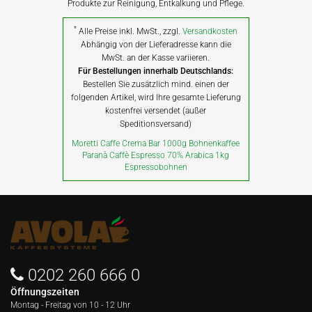
Produkte zur Reinigung, Entkalkung und Pflege.
*
Alle Preise inkl. MwSt., zzgl.
Versandkosten
Abhängig von der Lieferadresse kann die
MwSt. an der Kasse variieren.
Für Bestellungen innerhalb Deutschlands:
Bestellen Sie zusätzlich mind. einen der
folgenden Artikel, wird Ihre gesamte Lieferung
kostenfrei versendet (außer
Speditionsversand)
Moretti Caffe Crema Bar 1000g Bohnenkaffee
Paranà Caffè Espresso 70% Arabica 1kg
Espressobohnen
0202 260 666 0
Öffnungszeiten
Montag - Freitag von
10 - 12 Uhr