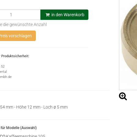
in den Warenkorb
e die gewünschte Anzahl
reis vorschlagen
 Produktsicherheit:
e 52
rtal
gmbh.de
 54 mm - Höhe 12 mm - Loch ø 5 mm
für Modelle (Auswahl)
CO
Kaffeemaschine 105