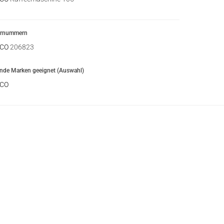
ernummern
CO
206823
ende Marken geeignet (Auswahl)
CO