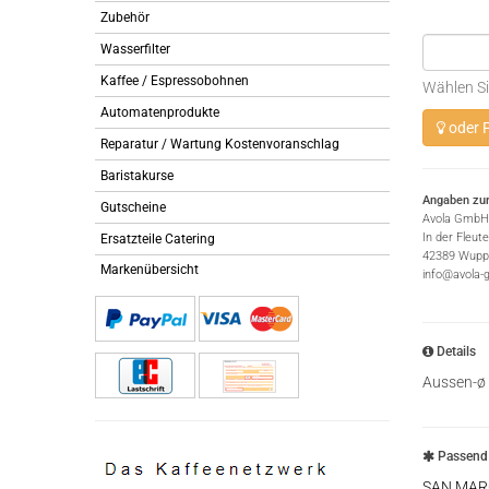
Zubehör
Wasserfilter
Kaffee / Espressobohnen
Wählen Si
Automatenprodukte
oder P
Reparatur / Wartung Kostenvoranschlag
Baristakurse
Angaben zur
Gutscheine
Avola GmbH
In der Fleut
Ersatzteile Catering
42389 Wuppe
Markenübersicht
info@avola-
Details
Aussen-ø
Passend 
SAN MAR