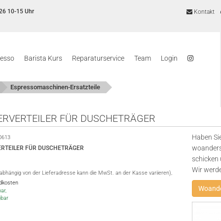
26 10-15 Uhr
Kontakt
resso
Barista Kurs
Reparaturservice
Team
Login
Espressomaschinen-Ersatzteile
RVERTEILER FÜR DUSCHETRÄGER
Haben Sie
0613
woanders
RTEILER FÜR DUSCHETRÄGER
schicken 
Wir werd
(abhängig von der Lieferadresse kann die MwSt. an der Kasse variieren),
ndkosten
Woande
ar,
gbar