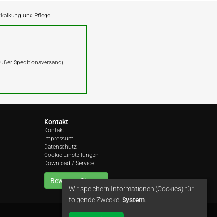
ntkalkung und Pflege.
(außer Speditionsversand)
Kontakt
Kontakt
Impressum
Datenschutz
Cookie-Einstellungen
Download / Service
Bewerten Sie uns
Wir speichern Informationen (Cookies) für
folgende Zwecke:
System
.