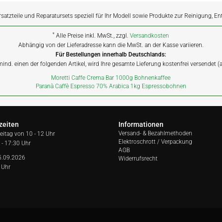
rsatzteile und Reparatursets speziell für Ihr Modell sowie Produkte zur Reinigung, E
*
Alle Preise inkl. MwSt., zzgl.
Versandkosten
Abhängig von der Lieferadresse kann die MwSt. an der Kasse variieren.
Für Bestellungen innerhalb Deutschlands:
 mind. einen der folgenden Artikel, wird Ihre gesamte Lieferung kostenfrei versendet 
Moretti Caffe Crema Bar 1000g Bohnenkaffee
Paranà Caffè Espresso 70% Arabica 1kg Espressobohnen
zeiten
Informationen
Versand- & Bezahlmethoden
reitag von
10 - 12 Uhr
Elektroschrott / Verpackung
 - 17:30 Uhr
AGB
5.09.2026
Widerrufsrecht
 Uhr