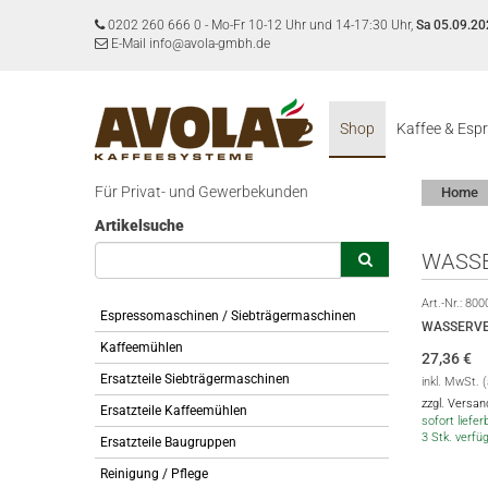
0202 260 666 0
-
Mo-Fr 10-12 Uhr und 14-17:30 Uhr,
Sa 05.09.20
E-Mail info@avola-gmbh.de
Shop
Kaffee & Esp
Für Privat- und Gewerbekunden
Home
Artikelsuche
WASSE
Art.-Nr.:
800
Espressomaschinen / Siebträgermaschinen
WASSERVE
Kaffeemühlen
27,36
€
Ersatzteile Siebträgermaschinen
inkl. MwSt. 
zzgl. Versa
Ersatzteile Kaffeemühlen
sofort lieferb
3 Stk. verfü
Ersatzteile Baugruppen
Reinigung / Pflege