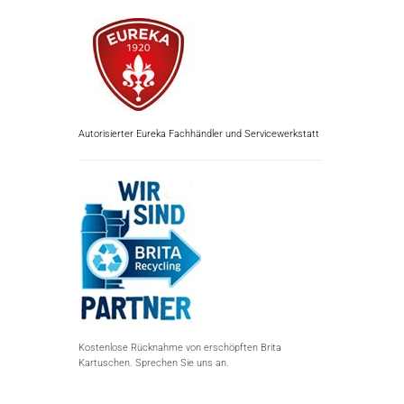
Autorisierter Eureka Fachhändler und Servicewerkstatt
Kostenlose Rücknahme von erschöpften Brita
Kartuschen. Sprechen Sie uns an.