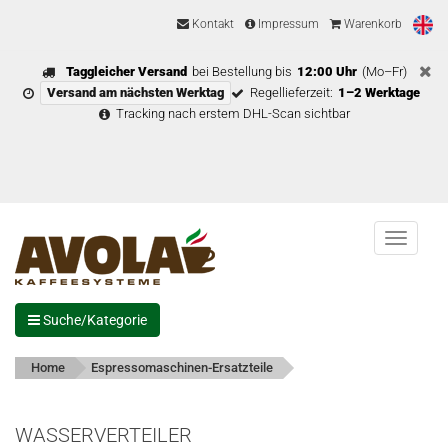
Kontakt
Impressum
Warenkorb
Taggleicher Versand
bei Bestellung bis
12:00 Uhr
(Mo–Fr)
Versand am nächsten Werktag
Regellieferzeit:
1–2 Werktage
Tracking nach erstem DHL-Scan sichtbar
Menu
Suche/Kategorie
Home
Espressomaschinen-Ersatzteile
WASSERVERTEILER