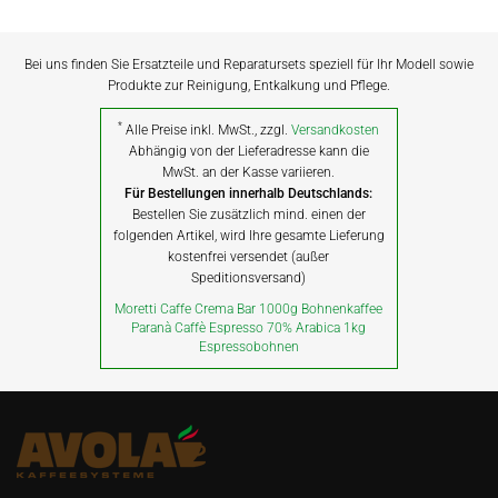
Bei uns finden Sie Ersatzteile und Reparatursets speziell für Ihr Modell sowie
Produkte zur Reinigung, Entkalkung und Pflege.
*
Alle Preise inkl. MwSt., zzgl.
Versandkosten
Abhängig von der Lieferadresse kann die
MwSt. an der Kasse variieren.
Für Bestellungen innerhalb Deutschlands:
Bestellen Sie zusätzlich mind. einen der
folgenden Artikel, wird Ihre gesamte Lieferung
kostenfrei versendet (außer
Speditionsversand)
Moretti Caffe Crema Bar 1000g Bohnenkaffee
Paranà Caffè Espresso 70% Arabica 1kg
Espressobohnen