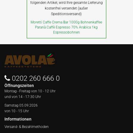
folgenden Artikel, wird Ihre gesamte Lieferung
kostenfrei versendet (außer
Speditionsversand)
Moretti Caffe Crema Bar 1000g Bohnenkaffee
Paranà Caffè Espresso 70% Arabica 1kg
Espressobohnen
0202 260 666 0
Öffnungszeiten
Montag - Freitag von
10 - 12 Uhr
und von 14 - 17:30 Uhr
Samstag 05.09.2026
von 10 - 15 Uhr
Informationen
Versand- & Bezahlmethoden