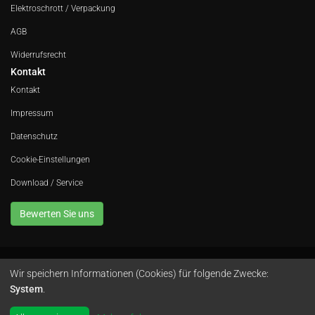
Elektroschrott / Verpackung
AGB
Widerrufsrecht
Kontakt
Kontakt
Impressum
Datenschutz
Cookie-Einstellungen
Download / Service
Bewerten Sie uns
Wir speichern Informationen (Cookies) für folgende Zwecke:
Avola GmbH • In der Fleute 52 • 42389 Wuppertal • Telefon
0202 260 666 0
•
System
.
Instagram
by
colimori webentwicklung