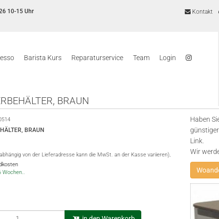
26 10-15 Uhr
Kontakt
resso
Barista Kurs
Reparaturservice
Team
Login
RBEHÄLTER, BRAUN
Haben Sie
0514
günstiger
HÄLTER, BRAUN
Link.
Wir werd
(abhängig von der Lieferadresse kann die MwSt. an der Kasse variieren),
ndkosten
Woande
-6 Wochen..
in den Warenkorb