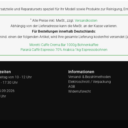
rsatzteile und Reparatursets speziell für Ihr Modell sowie Produkte zur Reinigung, E
*
Alle Preise inkl. MwSt., zzgl.
Versandkosten
Abhängig von der Lieferadresse kann die MwSt. an der Kasse variieren.
Für Bestellungen innerhalb Deutschlands:
 mind. einen der folgenden Artikel, wird Ihre gesamte Lieferung kostenfrei versendet 
Moretti Caffe Crema Bar 1000g Bohnenkaffee
Paranà Caffè Espresso 70% Arabica 1kg Espressobohnen
zeiten
Informationen
Versand- & Bezahlmethoden
reitag von
10 - 12 Uhr
Elektroschrott / Verpackung
 - 17:30 Uhr
AGB
5.09.2026
Widerrufsrecht
 Uhr