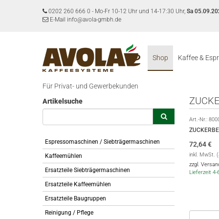
0202 260 666 0
-
Mo-Fr 10-12 Uhr und 14-17:30 Uhr,
Sa 05.09.20
E-Mail info@avola-gmbh.de
Shop
Kaffee & Esp
Für Privat- und Gewerbekunden
ZUCKE
Artikelsuche
Art.-Nr.:
800
ZUCKERBE
Espressomaschinen / Siebträgermaschinen
72,64
€
inkl. MwSt. 
Kaffeemühlen
zzgl. Versa
Ersatzteile Siebträgermaschinen
Lieferzeit 4
Ersatzteile Kaffeemühlen
Ersatzteile Baugruppen
Reinigung / Pflege