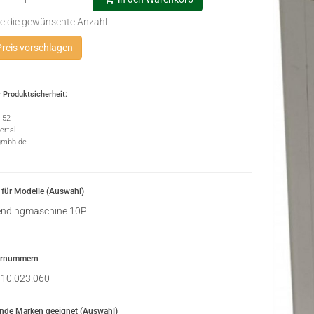
e die gewünschte Anzahl
reis vorschlagen
 Produktsicherheit:
e 52
rtal
gmbh.de
für Modelle (Auswahl)
ndingmaschine 10P
ernummern
10.023.060
ende Marken geeignet (Auswahl)