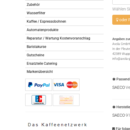
Zubehör
Wählen Si
Wasserfilter
oder P
Kaffee / Espressobohnen
Automatenprodukte
Reparatur / Wartung Kostenvoranschlag
Angaben zur
Avola GmbH
Baristakurse
In der Fleut
42389 Wuppe
Gutscheine
info@avola-
Ersatzteile Catering
Markenübersicht
Passend 
SAECO
Ve
Herstell
SAECO
91
Für folg