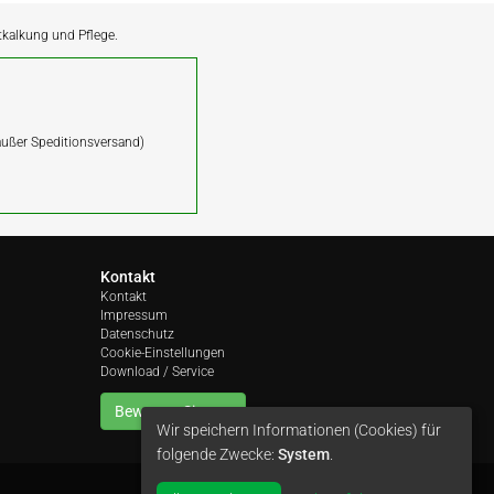
ntkalkung und Pflege.
(außer Speditionsversand)
Kontakt
Kontakt
Impressum
Datenschutz
Cookie-Einstellungen
Download / Service
Bewerten Sie uns
Wir speichern Informationen (Cookies) für
folgende Zwecke:
System
.