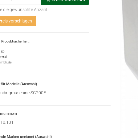
e die gewünschte Anzahl
reis vorschlagen
 Produktsicherheit:
e 52
rtal
gmbh.de
für Modelle (Auswahl)
ndingmaschine SG200E
ernummern
10.101
ende Marken geeignet (Auswahl)