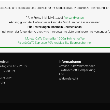
rsatzteile und Reparatursets speziell für Ihr Modell sowie Produkte zur Reinigung, E
*
Alle Preise inkl. MwSt., zzgl.
Versandkosten
Abhängig von der Lieferadresse kann die MwSt. an der Kasse variieren.
Für Bestellungen innerhalb Deutschlands:
 mind. einen der folgenden Artikel, wird Ihre gesamte Lieferung kostenfrei versendet 
Moretti Caffe Crema Bar 1000g Bohnenkaffee
Paranà Caffè Espresso 70% Arabica 1kg Espressobohnen
zeiten
Informationen
Versand- & Bezahlmethoden
reitag von
10 - 12 Uhr
Elektroschrott / Verpackung
 - 17:30 Uhr
AGB
5.09.2026
Widerrufsrecht
 Uhr