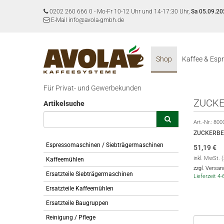
0202 260 666 0
-
Mo-Fr 10-12 Uhr und 14-17:30 Uhr,
Sa 05.09.20
E-Mail info@avola-gmbh.de
Shop
Kaffee & Esp
Für Privat- und Gewerbekunden
ZUCKE
Artikelsuche
Art.-Nr.:
800
ZUCKERBE
Espressomaschinen / Siebträgermaschinen
51,19
€
inkl. MwSt. 
Kaffeemühlen
zzgl. Versa
Ersatzteile Siebträgermaschinen
Lieferzeit 4
Ersatzteile Kaffeemühlen
Ersatzteile Baugruppen
Reinigung / Pflege