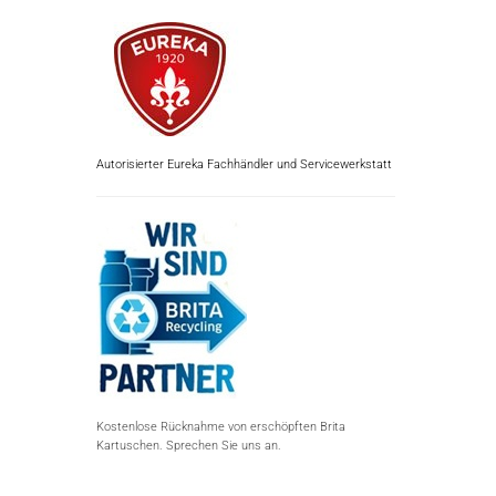
Autorisierter Eureka Fachhändler und Servicewerkstatt
Kostenlose Rücknahme von erschöpften Brita
Kartuschen. Sprechen Sie uns an.