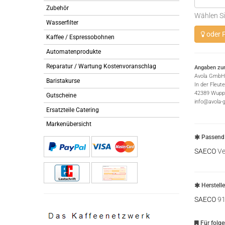
Zubehör
Wählen Si
Wasserfilter
oder P
Kaffee / Espressobohnen
Automatenprodukte
Reparatur / Wartung Kostenvoranschlag
Angaben zur
Avola GmbH
Baristakurse
In der Fleut
42389 Wuppe
Gutscheine
info@avola-
Ersatzteile Catering
Markenübersicht
Passend 
SAECO
Ve
Herstell
SAECO
91
Für folg