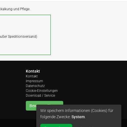
ntkalkung und Pflege.
(außer Speditionsversand)
Kontakt
Kontakt
Impressum
Datenschutz
Cookie-Einstellungen
Download / Service
Bewerten Sie uns
Wir speichern Informationen (Cookies) für
folgende Zwecke:
System
.