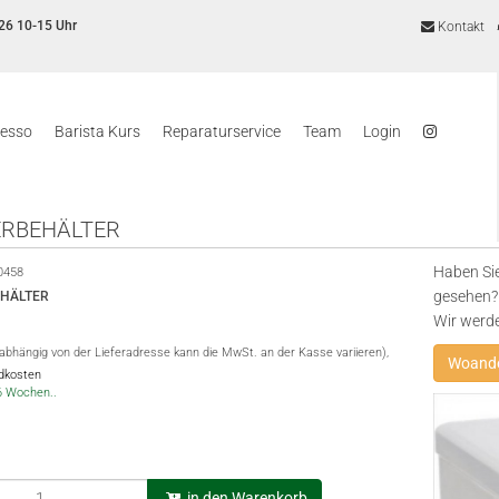
26 10-15 Uhr
Kontakt
resso
Barista Kurs
Reparaturservice
Team
Login
RBEHÄLTER
Haben Sie
0458
gesehen? 
HÄLTER
Wir werd
(abhängig von der Lieferadresse kann die MwSt. an der Kasse variieren),
Woande
ndkosten
-6 Wochen..
in den Warenkorb