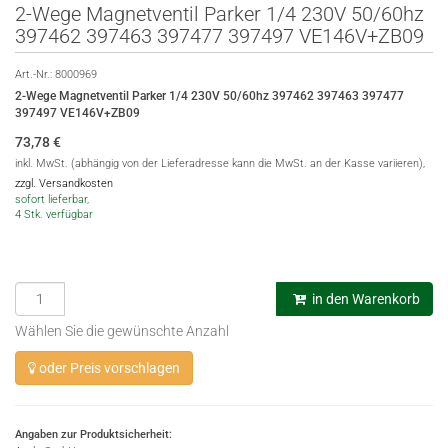
2-Wege Magnetventil Parker 1/4 230V 50/60hz
397462 397463 397477 397497 VE146V+ZB09
Art.-Nr.:
8000969
2-Wege Magnetventil Parker 1/4 230V 50/60hz 397462 397463 397477
397497 VE146V+ZB09
73,78
€
inkl. MwSt. (abhängig von der Lieferadresse kann die MwSt. an der Kasse variieren),
zzgl. Versandkosten
sofort lieferbar,
4 Stk. verfügbar
in den Warenkorb
Wählen Sie die gewünschte Anzahl
oder Preis vorschlagen
Angaben zur Produktsicherheit: