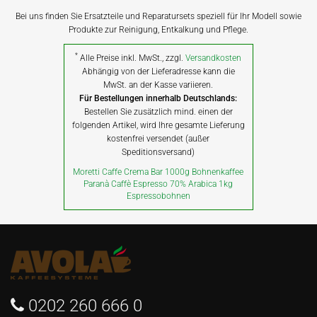
Bei uns finden Sie Ersatzteile und Reparatursets speziell für Ihr Modell sowie
Produkte zur Reinigung, Entkalkung und Pflege.
*
Alle Preise inkl. MwSt., zzgl.
Versandkosten
Abhängig von der Lieferadresse kann die
MwSt. an der Kasse variieren.
Für Bestellungen innerhalb Deutschlands:
Bestellen Sie zusätzlich mind. einen der
folgenden Artikel, wird Ihre gesamte Lieferung
kostenfrei versendet (außer
Speditionsversand)
Moretti Caffe Crema Bar 1000g Bohnenkaffee
Paranà Caffè Espresso 70% Arabica 1kg
Espressobohnen
0202 260 666 0