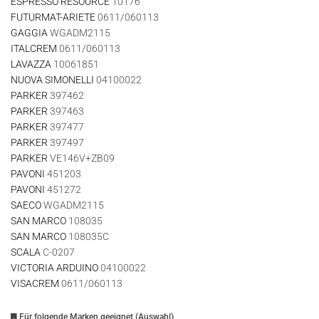
ESPRESSO RESOURCE
10176
FUTURMAT-ARIETE
0611/060113
GAGGIA
WGADM2115
ITALCREM
0611/060113
LAVAZZA
10061851
NUOVA SIMONELLI
04100022
PARKER
397462
PARKER
397463
PARKER
397477
PARKER
397497
PARKER
VE146V+ZB09
PAVONI
451203
PAVONI
451272
SAECO
WGADM2115
SAN MARCO
108035
SAN MARCO
108035C
SCALA
C-0207
VICTORIA ARDUINO
04100022
VISACREM
0611/060113
Für folgende Marken geeignet (Auswahl)