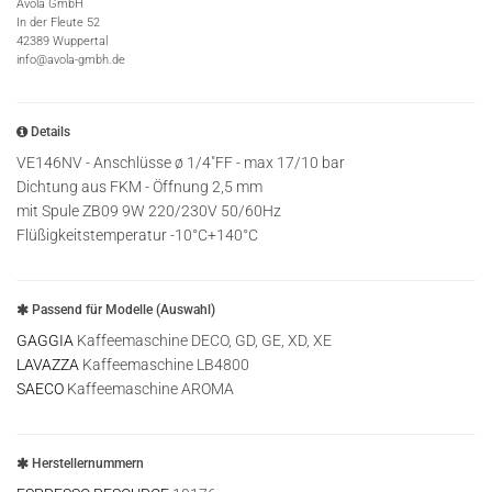
Avola GmbH
In der Fleute 52
42389 Wuppertal
info@avola-gmbh.de
Details
VE146NV - Anschlüsse ø 1/4"FF - max 17/10 bar
Dichtung aus FKM - Öffnung 2,5 mm
mit Spule ZB09 9W 220/230V 50/60Hz
Flüßigkeitstemperatur -10°C+140°C
Passend für Modelle (Auswahl)
GAGGIA
Kaffeemaschine DECO, GD, GE, XD, XE
LAVAZZA
Kaffeemaschine LB4800
SAECO
Kaffeemaschine AROMA
Herstellernummern