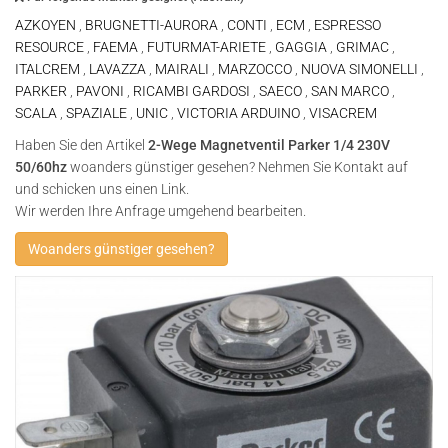
AZKOYEN
,
BRUGNETTI-AURORA
,
CONTI
,
ECM
,
ESPRESSO
RESOURCE
,
FAEMA
,
FUTURMAT-ARIETE
,
GAGGIA
,
GRIMAC
,
ITALCREM
,
LAVAZZA
,
MAIRALI
,
MARZOCCO
,
NUOVA SIMONELLI
,
PARKER
,
PAVONI
,
RICAMBI GARDOSI
,
SAECO
,
SAN MARCO
,
SCALA
,
SPAZIALE
,
UNIC
,
VICTORIA ARDUINO
,
VISACREM
Haben Sie den Artikel
2-Wege Magnetventil Parker 1/4 230V
50/60hz
woanders günstiger gesehen? Nehmen Sie Kontakt auf
und schicken uns einen Link.
Wir werden Ihre Anfrage umgehend bearbeiten.
Woanders günstiger gesehen?