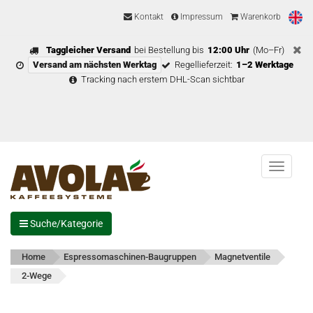
Kontakt
Impressum
Warenkorb
Taggleicher Versand
bei Bestellung bis
12:00 Uhr
(Mo–Fr)
Versand am nächsten Werktag
Regellieferzeit:
1–2 Werktage
Tracking nach erstem DHL-Scan sichtbar
Menu
Suche/Kategorie
Home
Espressomaschinen-Baugruppen
Magnetventile
2-Wege