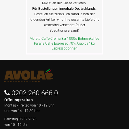
MwSt. an der Kasse variieren.
Für Bestellungen innerhalb Deutschlands:
Bestellen Sie zusätzlich mind. einen der
folgenden Artikel, wird Ihre gesamte Lieferung
kostenfrei versendet (außer
Speditionsversand)
Moretti Caffe Crema Bar 1000g Bohnenkaffee
Paranà Caffè Espresso 70% Arabica 1kg
Espressobohnen
0202 260 666 0
Öffnungszeiten
Montag - Freitag von
10 - 12 Uhr
und von 14 - 17:30 Uhr
Samstag 05.09.2026
von 10 - 15 Uhr