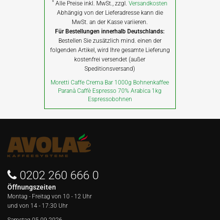
*
Alle Preise inkl. MwSt., zzgl.
Versandkosten
Abhängig von der Lieferadresse kann die
MwSt. an der Kasse variieren.
Für Bestellungen innerhalb Deutschlands:
Bestellen Sie zusätzlich mind. einen der
folgenden Artikel, wird Ihre gesamte Lieferung
kostenfrei versendet (außer
Speditionsversand)
Moretti Caffe Crema Bar 1000g Bohnenkaffee
Paranà Caffè Espresso 70% Arabica 1kg
Espressobohnen
0202 260 666 0
Öffnungszeiten
Montag - Freitag von
10 - 12 Uhr
und von 14 - 17:30 Uhr