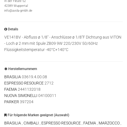
In der Fleute 52
42389 Wuppertal
info@avola-gmbh.de
Details
VE141BV - Abfluss ø 1/8" - Anschlüsse ø 1/8"F Dichtung aus VITON
- Loch ø 2 mm mit Spule ZB09 9W 220/230V 50/60Hz
Flüssigkeitstemperatur -40°C+140°C
Herstellernummern
BRASILIA
03619.4.00.08
ESPRESSO RESOURCE
2712
FAEMA
2441132018
NUOVA SIMONELLI
04100011
PARKER
397204
Für folgende Marken geeignet (Auswahl)
BRASILIA
,
CIMBALI
,
ESPRESSO RESOURCE
,
FAEMA
,
MARZOCCO
,