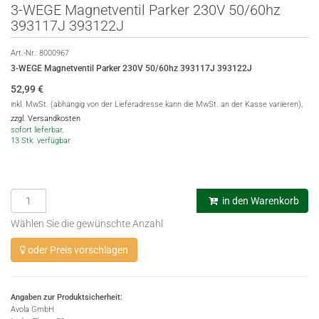
3-WEGE Magnetventil Parker 230V 50/60hz
393117J 393122J
Art.-Nr.:
8000967
3-WEGE Magnetventil Parker 230V 50/60hz 393117J 393122J
52,99
€
inkl. MwSt. (abhängig von der Lieferadresse kann die MwSt. an der Kasse variieren),
zzgl. Versandkosten
sofort lieferbar,
13 Stk. verfügbar
in den Warenkorb
Wählen Sie die gewünschte Anzahl
oder Preis vorschlagen
Angaben zur Produktsicherheit:
Avola GmbH