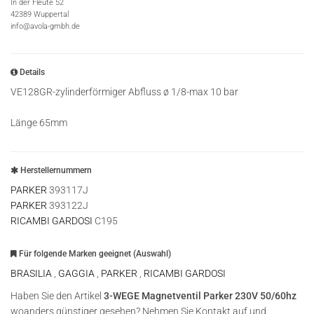
In der Fleute 52
42389 Wuppertal
info@avola-gmbh.de
Details
VE128GR-zylinderförmiger Abfluss ø 1/8-max 10 bar
Länge 65mm
Herstellernummern
PARKER
393117J
PARKER
393122J
RICAMBI GARDOSI
C195
Für folgende Marken geeignet (Auswahl)
BRASILIA
,
GAGGIA
,
PARKER
,
RICAMBI GARDOSI
Haben Sie den Artikel
3-WEGE Magnetventil Parker 230V 50/60hz
woanders günstiger gesehen? Nehmen Sie Kontakt auf und