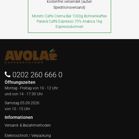
kostenfrei versendet (außer
Speditionsversand)
Moretti Caffe Crema Bar 1000g Bohnenkaffee
Paranà Caffè Espresso 70% Arabica 1kg
Espressobohnen
0202 260 666 0
Öffnungszeiten
Montag - Freitag von
10 - 12 Uhr
und von 14 - 17:30 Uhr
Samstag 05.09.2026
von 10 - 15 Uhr
Informationen
Versand- & Bezahlmethoden
Elektroschrott / Verpackung