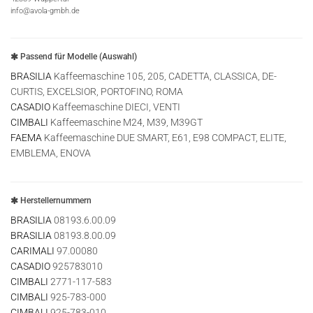
info@avola-gmbh.de
Passend für Modelle (Auswahl)
BRASILIA
Kaffeemaschine 105, 205, CADETTA, CLASSICA, DE-
CURTIS, EXCELSIOR, PORTOFINO, ROMA
CASADIO
Kaffeemaschine DIECI, VENTI
CIMBALI
Kaffeemaschine M24, M39, M39GT
FAEMA
Kaffeemaschine DUE SMART, E61, E98 COMPACT, ELITE,
EMBLEMA, ENOVA
Herstellernummern
BRASILIA
08193.6.00.09
BRASILIA
08193.8.00.09
CARIMALI
97.00080
CASADIO
925783010
CIMBALI
2771-117-583
CIMBALI
925-783-000
CIMBALI
925-783-010