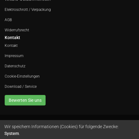
Elektroschrott / Verpackung
AGB
Widerrufsrecht
Kontakt
Kontakt
Impressum
Datenschutz
Cookie-Einstellungen
Download / Service
Bewerten Sie uns
Wir speichern Informationen (Cookies) für folgende Zwecke:
Avola GmbH • In der Fleute 52 • 42389 Wuppertal • Telefon
0202 260 666 0
•
System
.
Instagram