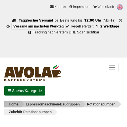
Kontakt
Impressum
Warenkorb
Taggleicher Versand
bei Bestellung bis
12:00 Uhr
(Mo–Fr)
Versand am nächsten Werktag
Regellieferzeit:
1–2 Werktage
Tracking nach erstem DHL-Scan sichtbar
Menu
Suche/Kategorie
Home
Espressomaschinen-Baugruppen
Rotationspumpen
Zubehör Rotationspumpen