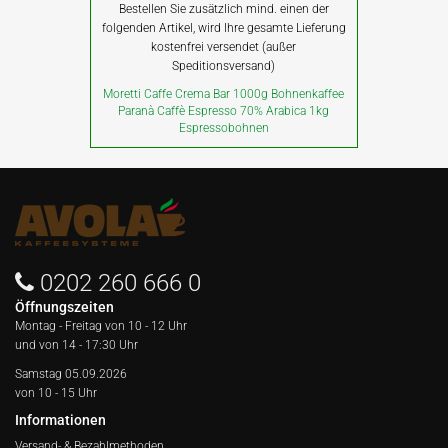
Bestellen Sie zusätzlich mind. einen der
folgenden Artikel, wird Ihre gesamte Lieferung
kostenfrei versendet (außer
Speditionsversand)
Moretti Caffe Crema Bar 1000g Bohnenkaffee
Paranà Caffè Espresso 70% Arabica 1kg
Espressobohnen
0202 260 666 0
Öffnungszeiten
Montag - Freitag von
10 - 12 Uhr
und von 14 - 17:30 Uhr
Samstag 05.09.2026
von 10 - 15 Uhr
Informationen
Versand- & Bezahlmethoden