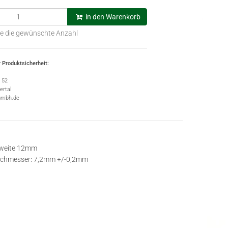
in den Warenkorb
e die gewünschte Anzahl
 Produktsicherheit:
e 52
rtal
gmbh.de
lweite 12mm
chmesser: 7,2mm +/-0,2mm