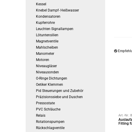
Kessel
Knebel Dampf- Heißwasser
Kondensatoren
Kupferrohre
Leuchten Signallampen
Lötuntensilien
Magnetventile
Mahlscheiben
Empfehlu
Manometer
Motoren
Niveaugläser
Niveausonden
O-Ringe Dichtungen
Oetiker Klemmen
Pid Steuerungen und Zubehör
Präzisionssiebe und Duschen
Pressostate
PVC Schläuche
Relais
Art.-Nr.:
8
Auslaufa
Rotationspumpen
Fitting 
Rückschlagventile