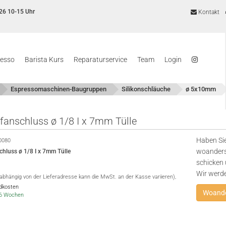
26 10-15 Uhr
Kontakt
resso
Barista Kurs
Reparaturservice
Team
Login
Espressomaschinen-Baugruppen
Silikonschläuche
ø 5x10mm
fanschluss ø 1/8 I x 7mm Tülle
Haben Sie
0080
woanders
chluss ø 1/8 I x 7mm Tülle
schicken 
Wir werd
(abhängig von der Lieferadresse kann die MwSt. an der Kasse variieren),
ndkosten
Woande
4-6 Wochen