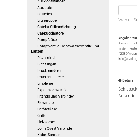
Ausklopfstangen
Ausläufe
Batterien
Wählen Si
Brühgruppen
Cafelat Silikondichtung
Cappuccinatore
Angaben zur
Dampfdüsen
Avola GmbH
Dampfventile Heisswasserventile und
In der Fleut
Lanzen
42389 Wuppe
Dichtmittel
info@avola-
Dichtungen
Druckminderer
Druckschläuche
Details
Embleme
Schlüsse
Expansionsventile
Außendur
Fittings und Verbinder
Flowmeter
Gerätefüsse
Griffe
Heizkörper
John Guest Verbinder
Kabel Stecker