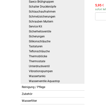
Saeco Brühgruppen
5,95
€
Schalter Druckknöpfe
sofort lie
Schlauchaufnahmen
Schmelzsicherungen
Schrauben Muttern
Service Kit
Sicherheitsventile
Sicherungen
Silikonschläuche
Tastaturen
Teflonschläuche
Thermoblöcke
Thermostate
Unterdruckventil
Vibrationspumpen
Wassertanks
Wasserventile Aquastop
Reinigung / Pflege
Zubehör
Wasserfilter