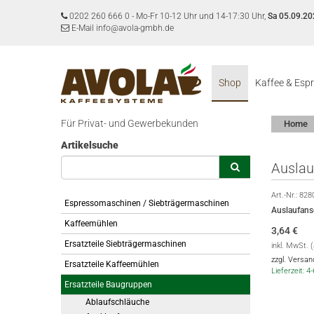
0202 260 666 0
-
Mo-Fr 10-12 Uhr und 14-17:30 Uhr,
Sa 05.09.20
E-Mail info@avola-gmbh.de
Shop
Kaffee & Esp
Für Privat- und Gewerbekunden
Home
Artikelsuche
Auslau
Art.-Nr.:
828
Espressomaschinen / Siebträgermaschinen
Auslaufans
Kaffeemühlen
3,64
€
Ersatzteile Siebträgermaschinen
inkl. MwSt. 
zzgl. Versa
Ersatzteile Kaffeemühlen
Lieferzeit: 
Ersatzteile Baugruppen
Ablaufschläuche