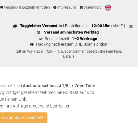
Versand- & Bezahlmethoden
Impressum
Warenkorb
Taggleicher Versand
bei Bestellung bis
12:00 Uhr
(Mo–Fr)
Versand am nächsten Werktag
Regellieferzeit:
1–2 Werktage
Tracking nach erstem DHL-Scan sichtbar
Gilt an Werktagen (Mo–Fr), ausgenommen gesetzliche Feiertage.
Details
 den Artikel
Auslaufanschluss ø 1/8 I x 7mm Tülle
 günstiger gesehen? Nehmen Sie Kontakt auf und
uns einen Link.
en Ihre Anfrage umgehend bearbeiten.
rs günstiger gesehen?