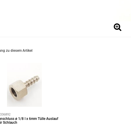
ng zu diesem Artikel
336892
nschluss ø 1/8 I x 6mm Tülle Auslauf
für Schlauch