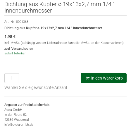
Dichtung aus Kupfer ø 19x13x2,7 mm 1/4 ″
Innendurchmesser
Art.-Nr.:
8001363
Dichtung aus Kupfer ø 19x13x2,7 mm 1/4 ″ Innendurchmesser
1,98
€
inkl. MwSt. (abhängig von der Lieferadresse kann die MwSt. an der Kasse variieren),
zzgl. Versandkosten
sofort lieferbar
in den Warenkorb
Wählen Sie die gewünschte Anzahl
Angaben zur Produktsicherheit:
Avola GmbH
In der Fleute 52
42389 Wuppertal
info@avola-gmbh.de