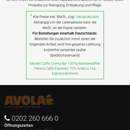
Produkte zur Reinigung, Entkalkung und Pflege.
*
Alle Preise inkl. MwSt., zzgl.
Versandkosten
Abhängig von der Lieferadresse kann die
MwSt. an der Kasse variieren.
Für Bestellungen innerhalb Deutschlands:
Bestellen Sie zusätzlich mind. einen der
folgenden Artikel, wird Ihre gesamte Lieferung
kostenfrei versendet (außer
Speditionsversand)
Moretti Caffe Crema Bar 1000g Bohnenkaffee
Paranà Caffè Espresso 70% Arabica 1kg
Espressobohnen
0202 260 666 0
Öffnungszeiten