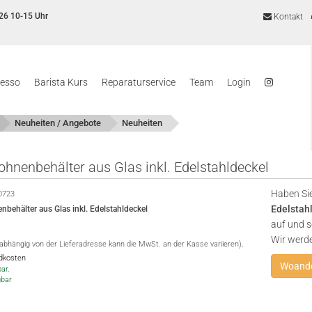
26 10-15 Uhr
Kontakt
resso
Barista Kurs
Reparaturservice
Team
Login
Neuheiten / Angebote
Neuheiten
hnenbehälter aus Glas inkl. Edelstahldeckel
Haben Sie
0723
Edelstah
behälter aus Glas inkl. Edelstahldeckel
auf und s
Wir werd
(abhängig von der Lieferadresse kann die MwSt. an der Kasse variieren),
ndkosten
Woande
ar,
gbar