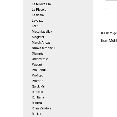
La Nuova Era
La Piccola
La Scala
Lavazza
Lelit
Macchiavalley
Für folg
Magister
Ecm Mühl
Marcfi Ancas
Nuova Simonelli
Olympia
Orchestrale
Pavoni
Pro-Fondi
Profitec
Promac
Quick Mill
Rancilio
Rdl Italia
Reneka
Rhea Vendors
Rocket