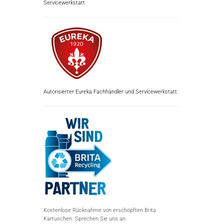
Servicewerkstatt
Autorisierter Eureka Fachhändler und Servicewerkstatt
Kostenlose Rücknahme von erschöpften Brita
Kartuschen. Sprechen Sie uns an.