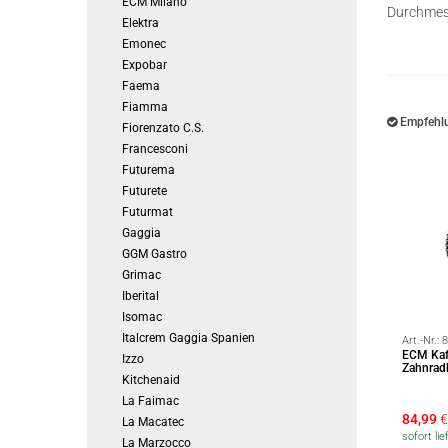
ECM Milano
Durchmes
Elektra
Emonec
Expobar
Faema
Fiamma
Empfehlu
Fiorenzato C.S.
Francesconi
Futurema
Futurete
Futurmat
Gaggia
GGM Gastro
Grimac
Iberital
Isomac
Italcrem Gaggia Spanien
Art.-Nr.:
8
ECM Kaff
Izzo
Zahnrad
Kitchenaid
La Faimac
84,99
€
La Macatec
sofort lie
La Marzocco