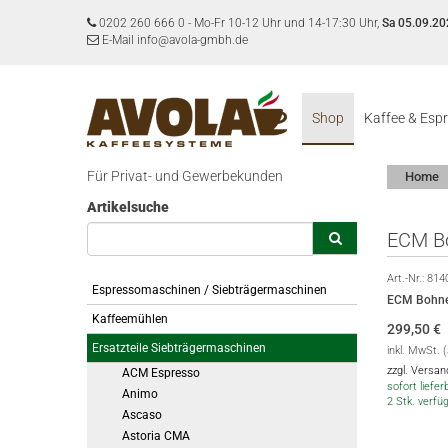
0202 260 666 0
-
Mo-Fr 10-12 Uhr und 14-17:30 Uhr,
Sa 05.09.20
E-Mail info@avola-gmbh.de
Shop
Kaffee & Esp
Für Privat- und Gewerbekunden
Home
Artikelsuche
ECM Bo
Art.-Nr.:
814
Espressomaschinen / Siebträgermaschinen
ECM Bohnen
Kaffeemühlen
299,50
€
Ersatzteile Siebträgermaschinen
inkl. MwSt. 
zzgl. Versa
ACM Espresso
sofort lieferb
Animo
2 Stk. verfü
Ascaso
Astoria CMA