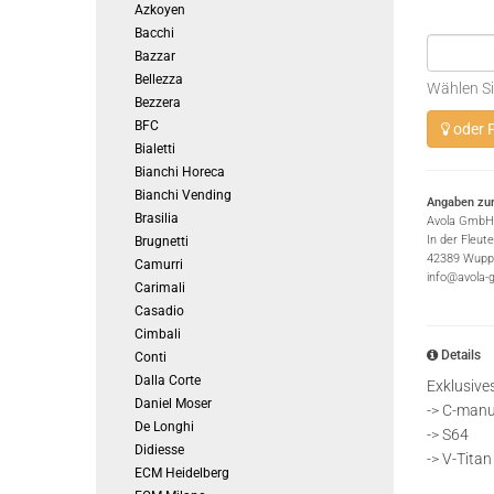
Azkoyen
Bacchi
Bazzar
Bellezza
Wählen Si
Bezzera
BFC
oder P
Bialetti
Bianchi Horeca
Bianchi Vending
Angaben zur
Brasilia
Avola GmbH
In der Fleut
Brugnetti
42389 Wuppe
Camurri
info@avola-
Carimali
Casadio
Cimbali
Details
Conti
Dalla Corte
Exklusive
Daniel Moser
-> C-manu
De Longhi
-> S64
Didiesse
-> V-Titan
ECM Heidelberg