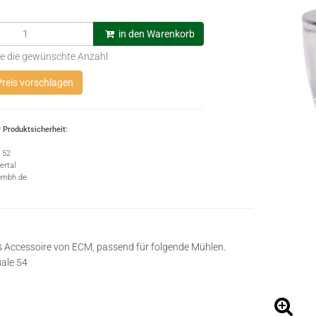
in den Warenkorb
e die gewünschte Anzahl
reis vorschlagen
 Produktsicherheit:
e 52
rtal
gmbh.de
s Ac­ces­soire von ECM, passend für folgende Mühlen.
ale 54