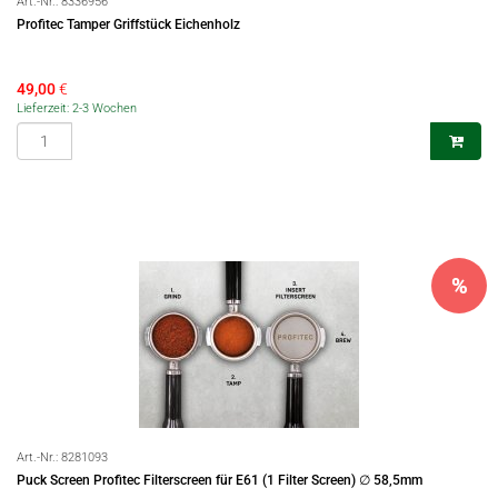
Art.-Nr.:
8336956
Profitec Tamper Griffstück Eichenholz
49,00
€
Lieferzeit: 2-3 Wochen
%
Art.-Nr.:
8281093
Puck Screen Profitec Filterscreen für E61 (1 Filter Screen) ∅ 58,5mm