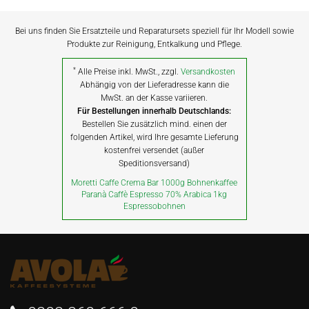
Bei uns finden Sie Ersatzteile und Reparatursets speziell für Ihr Modell sowie
Produkte zur Reinigung, Entkalkung und Pflege.
*
Alle Preise inkl. MwSt., zzgl.
Versandkosten
Abhängig von der Lieferadresse kann die
MwSt. an der Kasse variieren.
Für Bestellungen innerhalb Deutschlands:
Bestellen Sie zusätzlich mind. einen der
folgenden Artikel, wird Ihre gesamte Lieferung
kostenfrei versendet (außer
Speditionsversand)
Moretti Caffe Crema Bar 1000g Bohnenkaffee
Paranà Caffè Espresso 70% Arabica 1kg
Espressobohnen