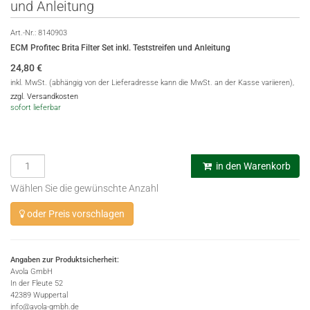
und Anleitung
Art.-Nr.:
8140903
ECM Profitec Brita Filter Set inkl. Teststreifen und Anleitung
24,80
€
inkl. MwSt. (abhängig von der Lieferadresse kann die MwSt. an der Kasse variieren),
zzgl. Versandkosten
sofort lieferbar
in den Warenkorb
Wählen Sie die gewünschte Anzahl
oder Preis vorschlagen
Angaben zur Produktsicherheit:
Avola GmbH
In der Fleute 52
42389 Wuppertal
info@avola-gmbh.de