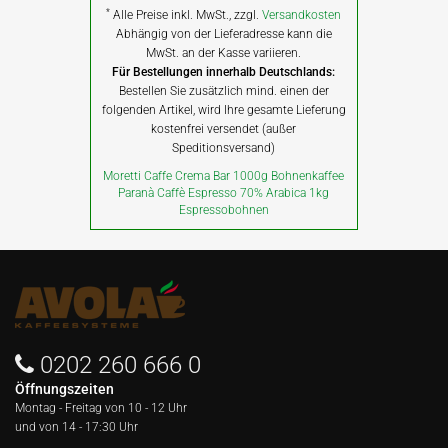
*
Alle Preise inkl. MwSt., zzgl.
Versandkosten
Abhängig von der Lieferadresse kann die
MwSt. an der Kasse variieren.
Für Bestellungen innerhalb Deutschlands:
Bestellen Sie zusätzlich mind. einen der
folgenden Artikel, wird Ihre gesamte Lieferung
kostenfrei versendet (außer
Speditionsversand)
Moretti Caffe Crema Bar 1000g Bohnenkaffee
Paranà Caffè Espresso 70% Arabica 1kg
Espressobohnen
0202 260 666 0
Öffnungszeiten
Montag - Freitag von
10 - 12 Uhr
und von 14 - 17:30 Uhr