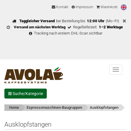
Kontakt
Impressum
Warenkorb
Taggleicher Versand
bei Bestellung bis
12:00 Uhr
(Mo–Fr)
Versand am nächsten Werktag
Regellieferzeit:
1–2 Werktage
Tracking nach erstem DHL-Scan sichtbar
Menu
Suche/Kategorie
Home
Espressomaschinen-Baugruppen
Ausklopfstangen
Ausklopfstangen