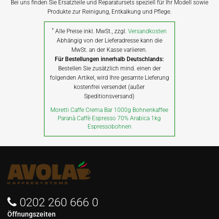
Bei uns finden Sie Ersatzteile und Reparatursets speziell für Ihr Modell sowie
Produkte zur Reinigung, Entkalkung und Pflege.
*
Alle Preise inkl. MwSt., zzgl.
Versandkosten
Abhängig von der Lieferadresse kann die
MwSt. an der Kasse variieren.
Für Bestellungen innerhalb Deutschlands:
Bestellen Sie zusätzlich mind. einen der
folgenden Artikel, wird Ihre gesamte Lieferung
kostenfrei versendet (außer
Speditionsversand)
Moretti Caffe Crema Bar 1000g Bohnenkaffee
Paranà Caffè Espresso 70% Arabica 1kg
Espressobohnen
0202 260 666 0
Öffnungszeiten