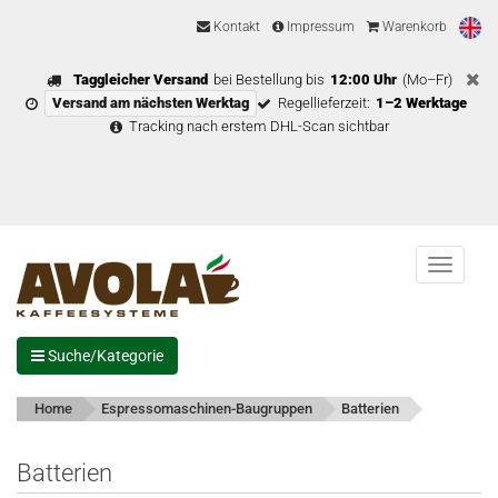
Kontakt
Impressum
Warenkorb
Taggleicher Versand
bei Bestellung bis
12:00 Uhr
(Mo–Fr)
Versand am nächsten Werktag
Regellieferzeit:
1–2 Werktage
Tracking nach erstem DHL-Scan sichtbar
Menu
Suche/Kategorie
Home
Espressomaschinen-Baugruppen
Batterien
Batterien