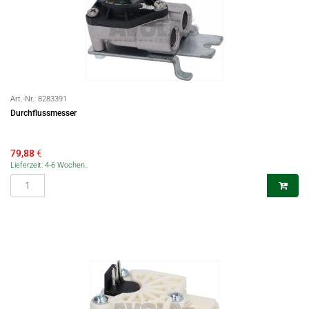
Art.-Nr.:
8283391
Durchflussmesser
79,88
€
Lieferzeit: 4-6 Wochen..