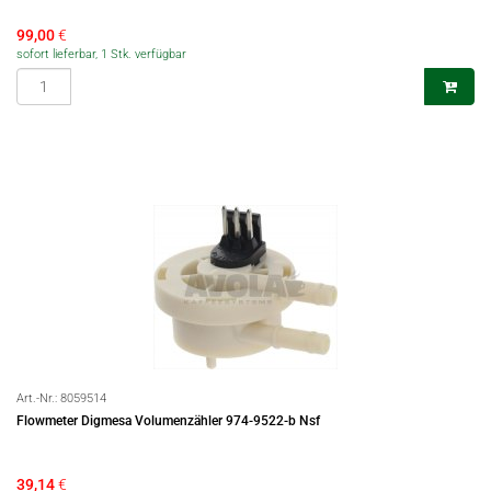
99,00
€
sofort lieferbar, 1 Stk. verfügbar
Art.-Nr.:
8059514
Flowmeter Digmesa Volumenzähler 974-9522-b Nsf
39,14
€