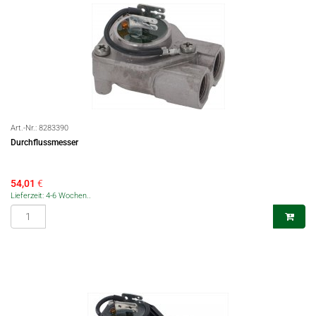
Art.-Nr.:
8283390
Durchflussmesser
54,01
€
Lieferzeit: 4-6 Wochen..