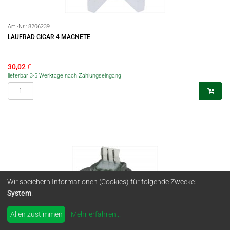
Art.-Nr.:
8206239
LAUFRAD GICAR 4 MAGNETE
30,02
€
lieferbar 3-5 Werktage nach Zahlungseingang
Wir speichern Informationen (Cookies) für folgende Zwecke:
System
.
Allen zustimmen
Mehr erfahren
...