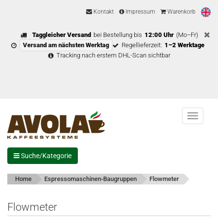
Kontakt
Impressum
Warenkorb
Taggleicher Versand
bei Bestellung bis
12:00 Uhr
(Mo–Fr)
Versand am nächsten Werktag
Regellieferzeit:
1–2 Werktage
Tracking nach erstem DHL-Scan sichtbar
Menu
Suche/Kategorie
Home
Espressomaschinen-Baugruppen
Flowmeter
Flowmeter