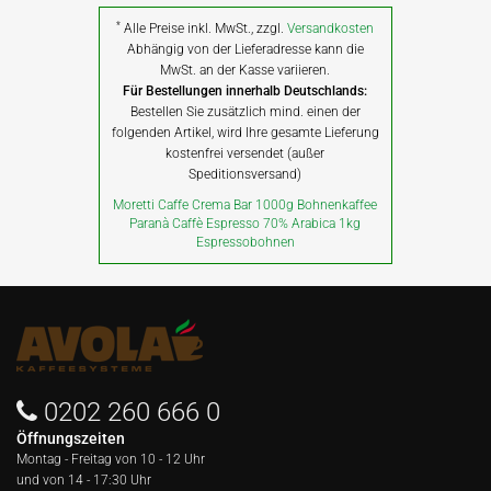
*
Alle Preise inkl. MwSt., zzgl.
Versandkosten
Abhängig von der Lieferadresse kann die
MwSt. an der Kasse variieren.
Für Bestellungen innerhalb Deutschlands:
Bestellen Sie zusätzlich mind. einen der
folgenden Artikel, wird Ihre gesamte Lieferung
kostenfrei versendet (außer
Speditionsversand)
Moretti Caffe Crema Bar 1000g Bohnenkaffee
Paranà Caffè Espresso 70% Arabica 1kg
Espressobohnen
0202 260 666 0
Öffnungszeiten
Montag - Freitag von
10 - 12 Uhr
und von 14 - 17:30 Uhr