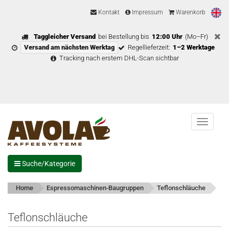
Kontakt
Impressum
Warenkorb
Taggleicher Versand
bei Bestellung bis
12:00 Uhr
(Mo–Fr)
Versand am nächsten Werktag
Regellieferzeit:
1–2 Werktage
Tracking nach erstem DHL-Scan sichtbar
Menu
Suche/Kategorie
Home
Espressomaschinen-Baugruppen
Teflonschläuche
Teflonschläuche