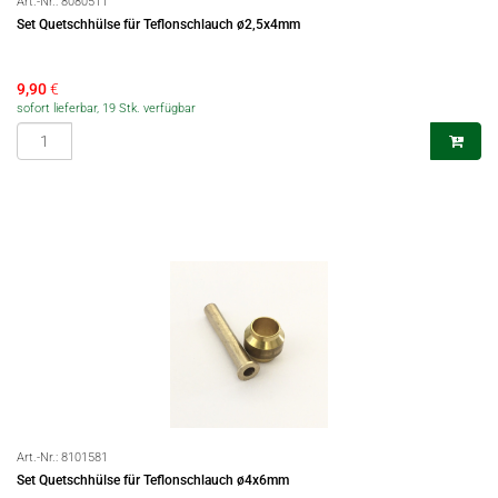
Art.-Nr.:
8080511
Set Quetschhülse für Teflonschlauch ø2,5x4mm
9,90
€
sofort lieferbar, 19 Stk. verfügbar
Art.-Nr.:
8101581
Set Quetschhülse für Teflonschlauch ø4x6mm