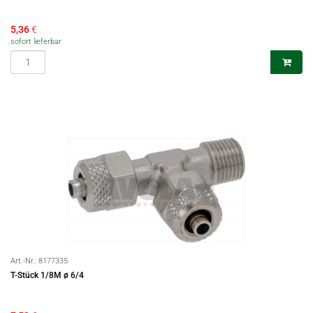
5,36
€
sofort lieferbar
Art.-Nr.:
8177335
T-Stück 1/8M ø 6/4