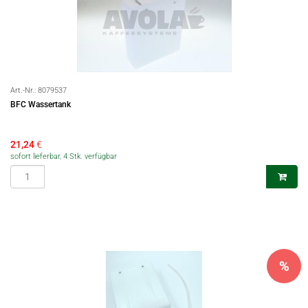
Art.-Nr.:
8079537
BFC Wassertank
21,24
€
sofort lieferbar, 4 Stk. verfügbar
%