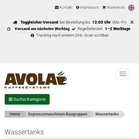
Kontakt
Impressum
Warenkorb
Taggleicher Versand
bei Bestellung bis
12:00 Uhr
(Mo–Fr)
Versand am nächsten Werktag
Regellieferzeit:
1–2 Werktage
Tracking nach erstem DHL-Scan sichtbar
Menu
Suche/Kategorie
Home
Espressomaschinen-Baugruppen
Wassertanks
Wassertanks