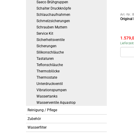
Saeco Brühgruppen
Schalter Druckknöpfe
Schlauchaufnahmen
Art.-Nr.:
8
Origina
Schmelzsicherungen
Schrauben Muttern
Service Kit
1.579,
Sicherheitsventile
Lieferzei
Sicherungen
Silikonschläuche
Tastaturen
Teflonschläuche
Thermoblöcke
Thermostate
Unterdruckventil
Vibrationspumpen
Wassertanks
Wasserventile Aquastop
Reinigung / Pflege
Zubehör
Wasserfilter