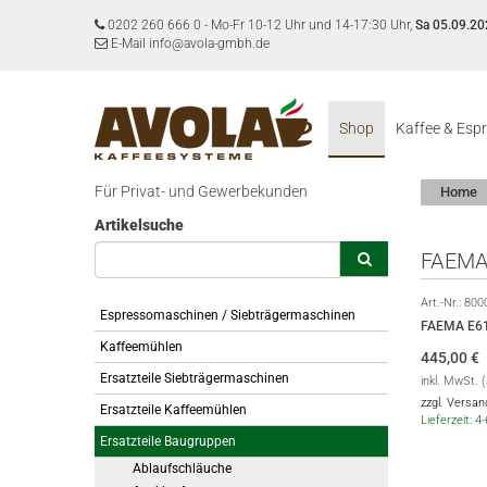
0202 260 666 0
-
Mo-Fr 10-12 Uhr und 14-17:30 Uhr,
Sa 05.09.20
E-Mail info@avola-gmbh.de
Shop
Kaffee & Esp
Für Privat- und Gewerbekunden
Home
Artikelsuche
FAEMA 
Art.-Nr.:
800
Espressomaschinen / Siebträgermaschinen
FAEMA E61
Kaffeemühlen
445,00
€
Ersatzteile Siebträgermaschinen
inkl. MwSt. 
zzgl. Versa
Ersatzteile Kaffeemühlen
Lieferzeit: 
Ersatzteile Baugruppen
Ablaufschläuche