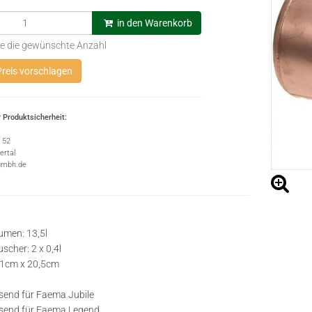
in den Warenkorb
e die gewünschte Anzahl
reis vorschlagen
 Produktsicherheit:
e 52
rtal
gmbh.de
umen: 13,5l
cher: 2 x 0,4l
,1cm x 20,5cm
send für Faema Jubile
ssend für Faema Legend