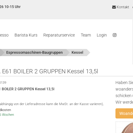
26 10-15 Uhr
Kontakt
resso
Barista Kurs
Reparaturservice
Team
Login
Espressomaschinen-Baugruppen
Kessel
E61 BOILER 2 GRUPPEN Kessel 13,5l
Haben Sie
0139
woanders
 BOILER 2 GRUPPEN Kessel 13,5l
schicken 
Wir werd
(abhängig von der Lieferadresse kann die MwSt. an der Kasse variieren),
ndkosten
Woande
4-6 Wochen