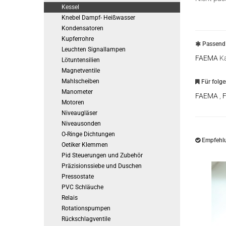
Kessel
Knebel Dampf- Heißwasser
Kondensatoren
Kupferrohre
Passend 
Leuchten Signallampen
FAEMA
Ka
Lötuntensilien
Magnetventile
Mahlscheiben
Für folg
Manometer
FAEMA
,
Motoren
Niveaugläser
Niveausonden
O-Ringe Dichtungen
Empfehlu
Oetiker Klemmen
Pid Steuerungen und Zubehör
Präzisionssiebe und Duschen
Pressostate
PVC Schläuche
Relais
Rotationspumpen
Rückschlagventile