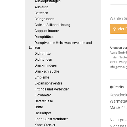
Ausklopfstangen
Ausläufe
Batterien
Wählen Si
Brühgruppen
Cafelat Silikondichtung
oder P
Cappuccinatore
Dampfdüsen
Dampfventile Heisswasserventile und
Lanzen
Angaben zur
Avola GmbH
Dichtmittel
In der Fleut
Dichtungen
42389 Wuppe
Druckminderer
info@avola-
Druckschläuche
Embleme
Expansionsventile
Details
Fittings und Verbinder
Kesselvol
Flowmeter
Wärmetaus
Gerätefüsse
Griffe
Maße: 44
Heizkörper
John Guest Verbinder
Nicht pas
Kabel Stecker
Nicht pa