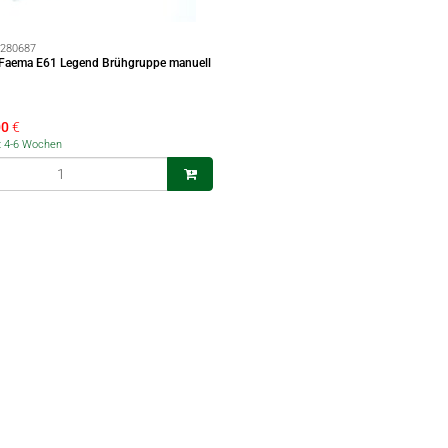
280687
l Faema E61 Legend Brühgruppe manuell
00
€
t: 4-6 Wochen