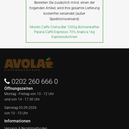
Bestellen Sie zusätzlich mind. einen der
folgenden Artikel, wird Ihre gesamte Lieferung
kostenfrei versendet (außer
Speditionsversand)
Moretti Caffe Crema Bar 1000g Bohnenkaffee
Paranà Caffè Espresso 70% Arabica 1kg
Espressobohnen
0202 260 666 0
Öffnungszeiten
Montag - Freitag von
10 - 12 Uhr
und von 14 - 17:30 Uhr
Samstag 05.09.2026
von 10 - 15 Uhr
Informationen
Versand- & Bezahlmethoden