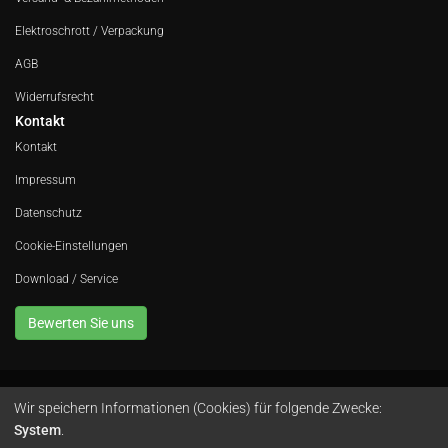
Elektroschrott / Verpackung
AGB
Widerrufsrecht
Kontakt
Kontakt
Impressum
Datenschutz
Cookie-Einstellungen
Download / Service
Bewerten Sie uns
Wir speichern Informationen (Cookies) für folgende Zwecke:
Avola GmbH • In der Fleute 52 • 42389 Wuppertal • Telefon
0202 260 666 0
•
System
.
Instagram