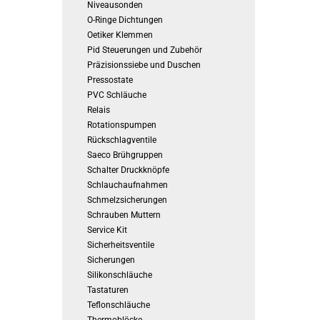
Niveausonden
O-Ringe Dichtungen
Oetiker Klemmen
Pid Steuerungen und Zubehör
Präzisionssiebe und Duschen
Pressostate
PVC Schläuche
Relais
Rotationspumpen
Rückschlagventile
Saeco Brühgruppen
Schalter Druckknöpfe
Schlauchaufnahmen
Schmelzsicherungen
Schrauben Muttern
Service Kit
Sicherheitsventile
Sicherungen
Silikonschläuche
Tastaturen
Teflonschläuche