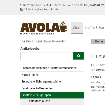
0202 260 666 0
-
Mo-Fr 10-12 Uhr und 14-17:30 Uhr,
Sa 05.09.20
E-Mail info@avola-gmbh.de
Shop
Kaffee & Esp
Für Privat- und Gewerbekunden
Home
Artikelsuche
FLEXS
Art.-Nr.:
806
Espressomaschinen / Siebträgermaschinen
FLEXSCHLA
Kaffeemühlen
14,34
€
Ersatzteile Siebträgermaschinen
inkl. MwSt. 
zzgl. Versa
Ersatzteile Kaffeemühlen
Lieferzeit: 
Ersatzteile Baugruppen
Ablaufschläuche