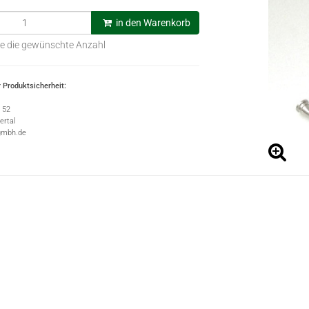
in den Warenkorb
e die gewünschte Anzahl
 Produktsicherheit:
e 52
rtal
gmbh.de