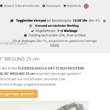
Versand- & Bezahlmethoden
Impressum
Warenkorb
Taggleicher Versand
bei Bestellung bis
12:00 Uhr
(Mo–Fr)
Versand am nächsten Werktag
Regellieferzeit:
1–2 Werktage
Tracking nach erstem DHL-Scan sichtbar
Gilt an Werktagen (Mo–Fr), ausgenommen gesetzliche Feiertage.
CH 3/8 ZOLL FLACH
Details
0° BIEGUNG 25 cm
 den Artikel
FLEXSCHLAUCH ø 3/8 F FLACH DICHTEND
IG 90° BIEGUNG 25 cm
woanders günstiger gesehen?
e Kontakt auf und schicken uns einen Link.
en Ihre Anfrage umgehend bearbeiten.
rs günstiger gesehen?