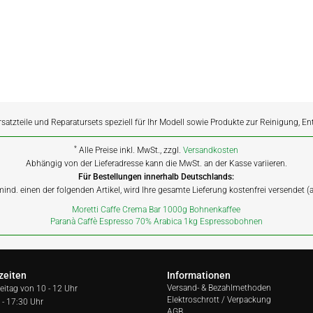
rsatzteile und Reparatursets speziell für Ihr Modell sowie Produkte zur Reinigung, E
*
Alle Preise inkl. MwSt., zzgl.
Versandkosten
Abhängig von der Lieferadresse kann die MwSt. an der Kasse variieren.
Für Bestellungen innerhalb Deutschlands:
 mind. einen der folgenden Artikel, wird Ihre gesamte Lieferung kostenfrei versendet 
Moretti Caffe Crema Bar 1000g Bohnenkaffee
Paranà Caffè Espresso 70% Arabica 1kg Espressobohnen
zeiten
Informationen
Versand- & Bezahlmethoden
reitag von
10 - 12 Uhr
Elektroschrott / Verpackung
 - 17:30 Uhr
AGB