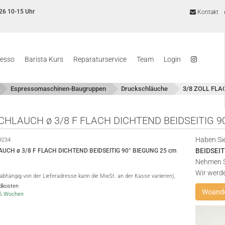
26 10-15 Uhr
Kontakt
resso
Barista Kurs
Reparaturservice
Team
Login
Espressomaschinen-Baugruppen
Druckschläuche
3/8 ZOLL FLA
CHLAUCH ø 3/8 F FLACH DICHTEND BEIDSEITIG 9
Haben Sie
9234
BEIDSEIT
UCH ø 3/8 F FLACH DICHTEND BEIDSEITIG 90° BIEGUNG 25 cm
Nehmen Si
Wir werd
(abhängig von der Lieferadresse kann die MwSt. an der Kasse variieren),
ndkosten
Woande
4-6 Wochen