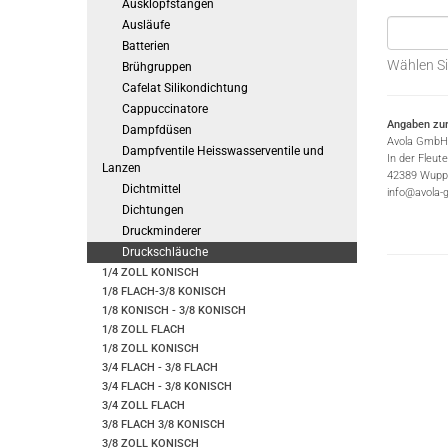
Ausklopfstangen
Ausläufe
Batterien
Wählen Si
Brühgruppen
Cafelat Silikondichtung
Cappuccinatore
Angaben zur
Dampfdüsen
Avola GmbH
Dampfventile Heisswasserventile und
In der Fleut
Lanzen
42389 Wuppe
Dichtmittel
info@avola-
Dichtungen
Druckminderer
Druckschläuche
1/4 ZOLL KONISCH
1/8 FLACH-3/8 KONISCH
1/8 KONISCH - 3/8 KONISCH
1/8 ZOLL FLACH
1/8 ZOLL KONISCH
3/4 FLACH - 3/8 FLACH
3/4 FLACH - 3/8 KONISCH
3/4 ZOLL FLACH
3/8 FLACH 3/8 KONISCH
3/8 ZOLL KONISCH