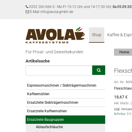
0202 260 666 0
-
Mo-Fr 10-12 Uhr und 14-17:30 Uhr,
Sa 05.09.20
E-Mail info@avola-gmbh.de
Shop
Kaffee & Esp
Für Privat- und Gewerbekunden
Home
Artikelsuche
Flexsc
Art.-Nr.:
800
Espressomaschinen / Siebträgermaschinen
Flexschlau
Kaffeemühlen
18,67
€
Ersatzteile Siebträgermaschinen
inkl. MwSt. 
zzgl. Versa
Ersatzteile Kaffeemühlen
lieferbar 3
Ersatzteile Baugruppen
Ablaufschläuche