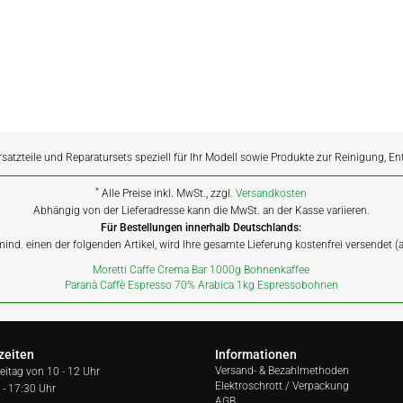
rsatzteile und Reparatursets speziell für Ihr Modell sowie Produkte zur Reinigung, E
*
Alle Preise inkl. MwSt., zzgl.
Versandkosten
Abhängig von der Lieferadresse kann die MwSt. an der Kasse variieren.
Für Bestellungen innerhalb Deutschlands:
 mind. einen der folgenden Artikel, wird Ihre gesamte Lieferung kostenfrei versendet 
Moretti Caffe Crema Bar 1000g Bohnenkaffee
Paranà Caffè Espresso 70% Arabica 1kg Espressobohnen
zeiten
Informationen
Versand- & Bezahlmethoden
reitag von
10 - 12 Uhr
Elektroschrott / Verpackung
 - 17:30 Uhr
AGB