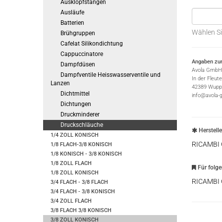
Ausklopfstangen
Ausläufe
Batterien
Wählen Si
Brühgruppen
Cafelat Silikondichtung
Cappuccinatore
Angaben zur
Dampfdüsen
Avola GmbH
Dampfventile Heisswasserventile und
In der Fleut
Lanzen
42389 Wuppe
Dichtmittel
info@avola-
Dichtungen
Druckminderer
Druckschläuche
Herstell
1/4 ZOLL KONISCH
RICAMBI
1/8 FLACH-3/8 KONISCH
1/8 KONISCH - 3/8 KONISCH
1/8 ZOLL FLACH
Für folg
1/8 ZOLL KONISCH
RICAMBI
3/4 FLACH - 3/8 FLACH
3/4 FLACH - 3/8 KONISCH
3/4 ZOLL FLACH
3/8 FLACH 3/8 KONISCH
3/8 ZOLL KONISCH