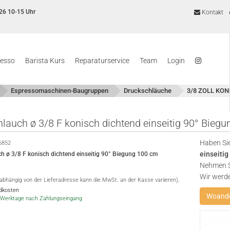
26 10-15 Uhr
Kontakt
resso
Barista Kurs
Reparaturservice
Team
Login
Espressomaschinen-Baugruppen
Druckschläuche
3/8 ZOLL KON
hlauch ø 3/8 F konisch dichtend einseitig 90° Bieg
Haben Sie
6852
einseiti
ch ø 3/8 F konisch dichtend einseitig 90° Biegung 100 cm
Nehmen Si
Wir werd
(abhängig von der Lieferadresse kann die MwSt. an der Kasse variieren),
ndkosten
Woande
-5 Werktage nach Zahlungseingang