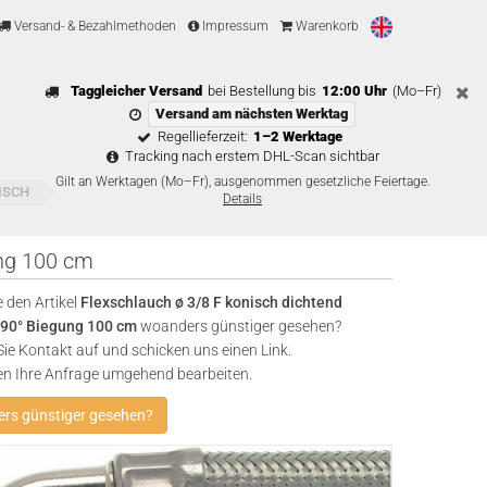
Versand- & Bezahlmethoden
Impressum
Warenkorb
Taggleicher Versand
bei Bestellung bis
12:00 Uhr
(Mo–Fr)
Versand am nächsten Werktag
Regellieferzeit:
1–2 Werktage
Tracking nach erstem DHL-Scan sichtbar
Gilt an Werktagen (Mo–Fr), ausgenommen gesetzliche Feiertage.
ISCH
Details
ung 100 cm
 den Artikel
Flexschlauch ø 3/8 F konisch dichtend
g 90° Biegung 100 cm
woanders günstiger gesehen?
e Kontakt auf und schicken uns einen Link.
en Ihre Anfrage umgehend bearbeiten.
rs günstiger gesehen?