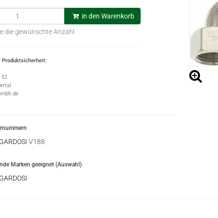
in den Warenkorb
e die gewünschte Anzahl
 Produktsicherheit:
e 52
rtal
gmbh.de
ernummern
 GARDOSI
V188
ende Marken geeignet (Auswahl)
 GARDOSI