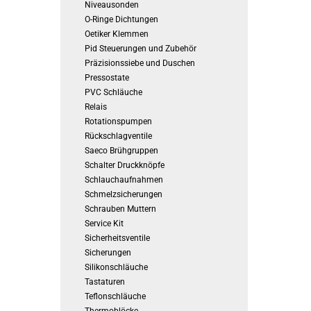
Niveausonden
O-Ringe Dichtungen
Oetiker Klemmen
Pid Steuerungen und Zubehör
Präzisionssiebe und Duschen
Pressostate
PVC Schläuche
Relais
Rotationspumpen
Rückschlagventile
Saeco Brühgruppen
Schalter Druckknöpfe
Schlauchaufnahmen
Schmelzsicherungen
Schrauben Muttern
Service Kit
Sicherheitsventile
Sicherungen
Silikonschläuche
Tastaturen
Teflonschläuche