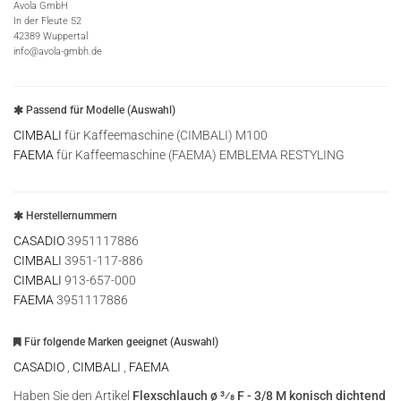
Avola GmbH
In der Fleute 52
42389 Wuppertal
info@avola-gmbh.de
Passend für Modelle (Auswahl)
CIMBALI
für Kaffeemaschine (CIMBALI) M100
FAEMA
für Kaffeemaschine (FAEMA) EMBLEMA RESTYLING
Herstellernummern
CASADIO
3951117886
CIMBALI
3951-117-886
CIMBALI
913-657-000
FAEMA
3951117886
Für folgende Marken geeignet (Auswahl)
CASADIO
,
CIMBALI
,
FAEMA
Haben Sie den Artikel
Flexschlauch ø 3⁄8 F - 3/8 M konisch dichtend