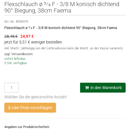
Flexschlauch ø 3⁄8 F - 3/8 M konisch dichtend
90° Biegung, 38cm Faema
Art.-Nr.:
8036976
Flexschlauch ø 3⁄8 F - 3/8 M konisch dichtend 90° Biegung, 38cm Faema
28,48 €
24,97
€
jetzt für 3,51 € weniger bestellen
inkl. MwSt. (abhängig von der Lieferadresse kann die MwSt. an der Kasse variieren),
zzgl. Versandkosten
sofort lieferbar,
5 Stk. verfügbar
in den Warenkorb
Wählen Sie die gewünschte Anzahl
oder Preis vorschlagen
Angaben zur Produktsicherheit: