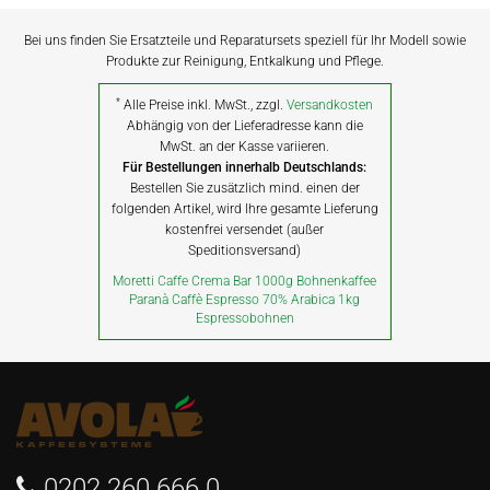
Bei uns finden Sie Ersatzteile und Reparatursets speziell für Ihr Modell sowie
Produkte zur Reinigung, Entkalkung und Pflege.
*
Alle Preise inkl. MwSt., zzgl.
Versandkosten
Abhängig von der Lieferadresse kann die
MwSt. an der Kasse variieren.
Für Bestellungen innerhalb Deutschlands:
Bestellen Sie zusätzlich mind. einen der
folgenden Artikel, wird Ihre gesamte Lieferung
kostenfrei versendet (außer
Speditionsversand)
Moretti Caffe Crema Bar 1000g Bohnenkaffee
Paranà Caffè Espresso 70% Arabica 1kg
Espressobohnen
0202 260 666 0