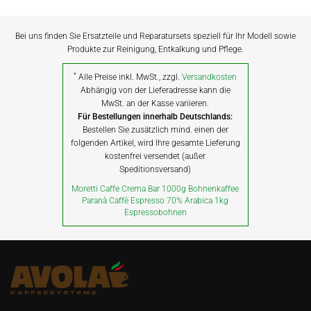
Bei uns finden Sie Ersatzteile und Reparatursets speziell für Ihr Modell sowie
Produkte zur Reinigung, Entkalkung und Pflege.
*
Alle Preise inkl. MwSt., zzgl.
Versandkosten
Abhängig von der Lieferadresse kann die
MwSt. an der Kasse variieren.
Für Bestellungen innerhalb Deutschlands:
Bestellen Sie zusätzlich mind. einen der
folgenden Artikel, wird Ihre gesamte Lieferung
kostenfrei versendet (außer
Speditionsversand)
Moretti Caffe Crema Bar 1000g Bohnenkaffee
Paranà Caffè Espresso 70% Arabica 1kg
Espressobohnen