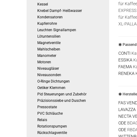
für Kaff
Kessel
EXPRESS -
Knebel Dampf- Heißwasser
für Kaffe
Kondensatoren
Kupferrohre
XL-PALLA
Leuchten Signallampen
Lötuntensilien
Magnetventile
Passend 
Mahlscheiben
CONTI
Ka
Manometer
ESSIKA
Ka
Motoren
FAEMA
Ka
Niveaugläser
RENEKA
K
Niveausonden
O-Ringe Dichtungen
Oetiker Klemmen
Pid Steuerungen und Zubehör
Herstell
Präzisionssiebe und Duschen
FAS VEN
Pressostate
LAVAZZA
PVC Schläuche
NECTA V
Relais
ODE
BDA0
Rotationspumpen
ODE
RBDA
Rückschlagventile
WITTEN