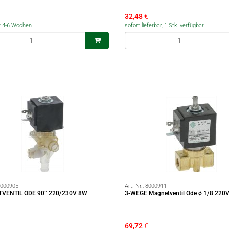
32,48
€
t: 4-6 Wochen..
sofort lieferbar, 1 Stk. verfügbar
000905
Art.-Nr.:
8000911
VENTIL ODE 90° 220/230V 8W
3-WEGE Magnetventil Ode ø 1/8 220
69,72
€