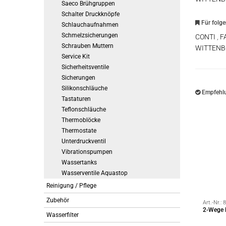
Saeco Brühgruppen
Schalter Druckknöpfe
Für folg
Schlauchaufnahmen
Schmelzsicherungen
CONTI
,
F
Schrauben Muttern
WITTEN
Service Kit
Sicherheitsventile
Sicherungen
Silikonschläuche
Empfehlu
Tastaturen
Teflonschläuche
Thermoblöcke
Thermostate
Unterdruckventil
Vibrationspumpen
Wassertanks
Wasserventile Aquastop
Reinigung / Pflege
Zubehör
Art.-Nr.:
8
2-Wege 
Wasserfilter