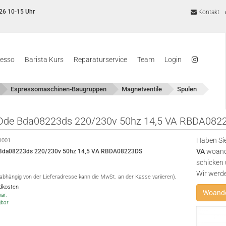
26 10-15 Uhr
Kontakt
resso
Barista Kurs
Reparaturservice
Team
Login
Espressomaschinen-Baugruppen
Magnetventile
Spulen
Ode Bda08223ds 220/230v 50hz 14,5 VA RBDA082
Haben Sie
1001
VA
woande
 Bda08223ds 220/230v 50hz 14,5 VA RBDA08223DS
schicken 
Wir werd
(abhängig von der Lieferadresse kann die MwSt. an der Kasse variieren),
ndkosten
Woande
ar,
gbar