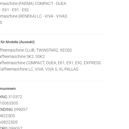
eemaschine (FAEMA) COMPACT - DUEA
 E61 - E91 - E92
emaschine (RENEKA) LC - VIVA - VIVAS
S
für Modelle (Auswahl)
ffeemaschine CLUB, TWINSTAR2, XEOS2
ffeemaschine SK2, SSK2
ffeemaschine COMPACT, DUEA, E61, E91, E92, EXPRESS
affeemaschine LC, VIVA, VIVA S, XL-PALLAS
ernummern
DING
310372
10063305
ENDING
099057
8223DS
08223DS
BORG
099057