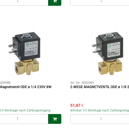
000988
Art.-Nr.:
8000989
Magnetventil ODE ø 1/4 230V 8W
2-WEGE MAGNETVENTIL ODE ø 1/8 
51,47
€
r 3-5 Werktage nach Zahlungseingang
lieferbar 3-5 Werktage nach Zahlungsein