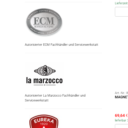
Lieferzei
Autorisierter ECM Fachhändler und Servicewerkstatt
Art.-Nr.:
8
Autorisierter La Marzocco Fachhändler und
MAGNET
Servicewerkstatt
69,64
€
lieferba