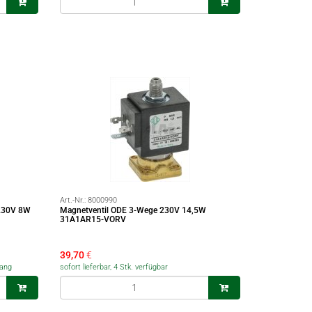
Art.-Nr.:
8000990
230V 8W
Magnetventil ODE 3-Wege 230V 14,5W
31A1AR15-VORV
39,70
€
gang
sofort lieferbar, 4 Stk. verfügbar