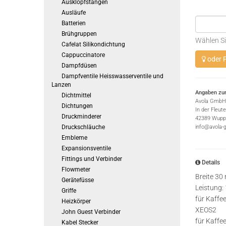
Ausklopfstangen
Ausläufe
Batterien
Brühgruppen
Wählen Si
Cafelat Silikondichtung
Cappuccinatore
oder P
Dampfdüsen
Dampfventile Heisswasserventile und
Lanzen
Angaben zur
Dichtmittel
Avola GmbH
Dichtungen
In der Fleut
Druckminderer
42389 Wuppe
Druckschläuche
info@avola-
Embleme
Expansionsventile
Fittings und Verbinder
Details
Flowmeter
Breite 30
Gerätefüsse
Leistung:
Griffe
für Kaff
Heizkörper
XEOS2
John Guest Verbinder
für Kaffe
Kabel Stecker