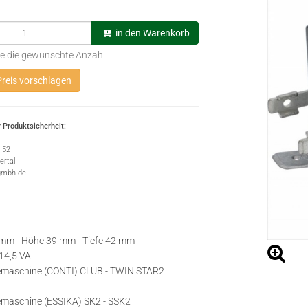
in den Warenkorb
e die gewünschte Anzahl
reis vorschlagen
 Produktsicherheit:
e 52
rtal
gmbh.de
 mm - Höhe 39 mm - Tiefe 42 mm
 14,5 VA
eemaschine (CONTI) CLUB - TWIN STAR2
emaschine (ESSIKA) SK2 - SSK2