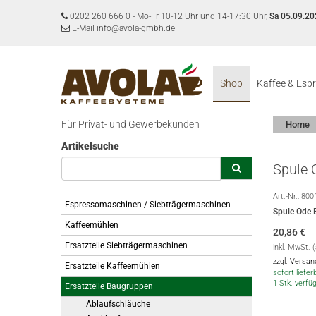
0202 260 666 0
-
Mo-Fr 10-12 Uhr und 14-17:30 Uhr,
Sa 05.09.20
E-Mail info@avola-gmbh.de
Shop
Kaffee & Esp
Für Privat- und Gewerbekunden
Home
Artikelsuche
Spule 
Art.-Nr.:
800
Espressomaschinen / Siebträgermaschinen
Spule Ode
Kaffeemühlen
20,86
€
Ersatzteile Siebträgermaschinen
inkl. MwSt. 
zzgl. Versa
Ersatzteile Kaffeemühlen
sofort lieferb
1 Stk. verfü
Ersatzteile Baugruppen
Ablaufschläuche