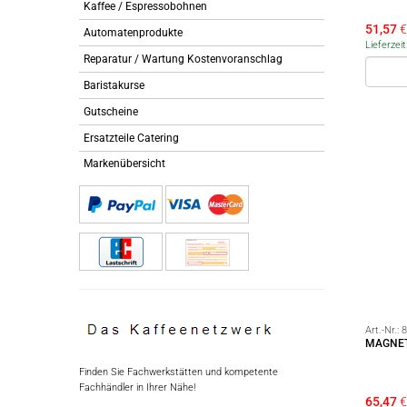
Kaffee / Espressobohnen
51,57
€
Automatenprodukte
Lieferzei
Reparatur / Wartung Kostenvoranschlag
Baristakurse
Gutscheine
Ersatzteile Catering
Markenübersicht
Art.-Nr.:
8
MAGNET
Finden Sie Fachwerkstätten und kompetente
Fachhändler in Ihrer Nähe!
65,47
€