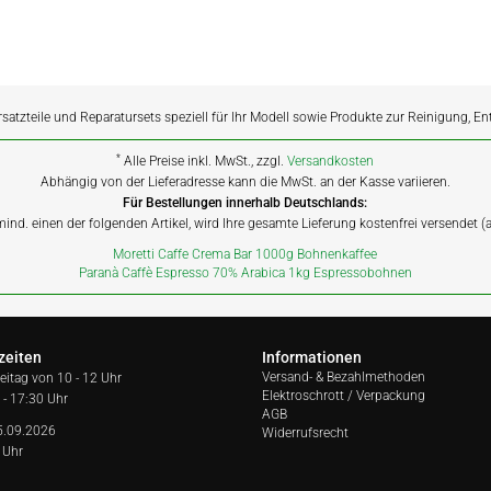
rsatzteile und Reparatursets speziell für Ihr Modell sowie Produkte zur Reinigung, E
*
Alle Preise inkl. MwSt., zzgl.
Versandkosten
Abhängig von der Lieferadresse kann die MwSt. an der Kasse variieren.
Für Bestellungen innerhalb Deutschlands:
 mind. einen der folgenden Artikel, wird Ihre gesamte Lieferung kostenfrei versendet 
Moretti Caffe Crema Bar 1000g Bohnenkaffee
Paranà Caffè Espresso 70% Arabica 1kg Espressobohnen
zeiten
Informationen
Versand- & Bezahlmethoden
reitag von
10 - 12 Uhr
Elektroschrott / Verpackung
 - 17:30 Uhr
AGB
5.09.2026
Widerrufsrecht
 Uhr