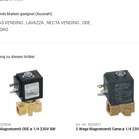
ende Marken geeignet (Auswahl)
AS VENDING
,
LAVAZZA
,
NECTA VENDING
,
ODE
,
BORG
ng zu diesem Artikel
000836
Art.-Nr.:
8000837
Magnetventil ODE ø 1/4 230V 8W
2-Wege Magnetventil Ceme ø 1/4 23