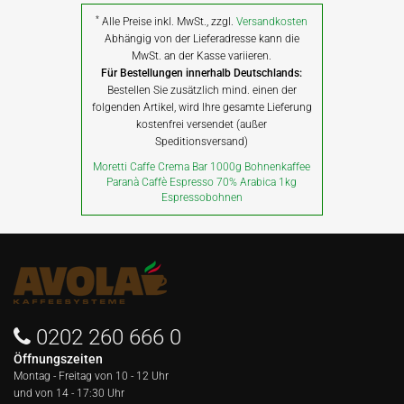
*
Alle Preise inkl. MwSt., zzgl.
Versandkosten
Abhängig von der Lieferadresse kann die
MwSt. an der Kasse variieren.
Für Bestellungen innerhalb Deutschlands:
Bestellen Sie zusätzlich mind. einen der
folgenden Artikel, wird Ihre gesamte Lieferung
kostenfrei versendet (außer
Speditionsversand)
Moretti Caffe Crema Bar 1000g Bohnenkaffee
Paranà Caffè Espresso 70% Arabica 1kg
Espressobohnen
0202 260 666 0
Öffnungszeiten
Montag - Freitag von
10 - 12 Uhr
und von 14 - 17:30 Uhr