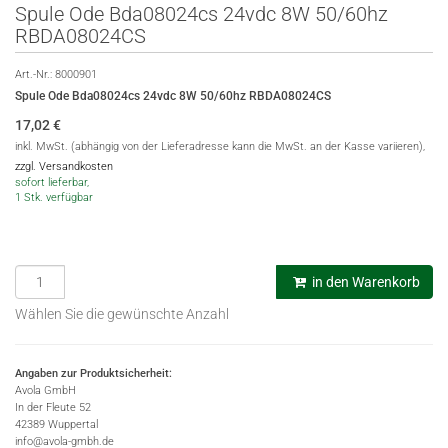
Spule Ode Bda08024cs 24vdc 8W 50/60hz
RBDA08024CS
Art.-Nr.:
8000901
Spule Ode Bda08024cs 24vdc 8W 50/60hz RBDA08024CS
17,02
€
inkl. MwSt. (abhängig von der Lieferadresse kann die MwSt. an der Kasse variieren),
zzgl. Versandkosten
sofort lieferbar,
1 Stk. verfügbar
in den Warenkorb
Wählen Sie die gewünschte Anzahl
Angaben zur Produktsicherheit:
Avola GmbH
In der Fleute 52
42389 Wuppertal
info@avola-gmbh.de