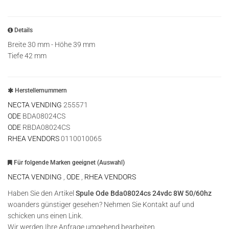
Details
Breite 30 mm - Höhe 39 mm
Tiefe 42 mm
Herstellernummern
NECTA VENDING
255571
ODE
BDA08024CS
ODE
RBDA08024CS
RHEA VENDORS
0110010065
Für folgende Marken geeignet (Auswahl)
NECTA VENDING
,
ODE
,
RHEA VENDORS
Haben Sie den Artikel
Spule Ode Bda08024cs 24vdc 8W 50/60hz
woanders günstiger gesehen? Nehmen Sie Kontakt auf und
schicken uns einen Link.
Wir werden Ihre Anfrage umgehend bearbeiten.