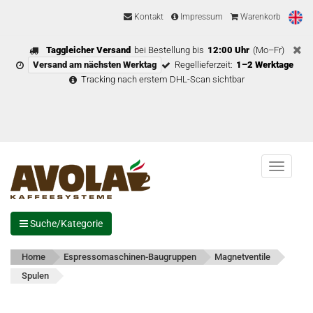
Kontakt
Impressum
Warenkorb
Taggleicher Versand
bei Bestellung bis
12:00 Uhr
(Mo–Fr)
Versand am nächsten Werktag
Regellieferzeit:
1–2 Werktage
Tracking nach erstem DHL-Scan sichtbar
Menu
Suche/Kategorie
Home
Espressomaschinen-Baugruppen
Magnetventile
Spulen